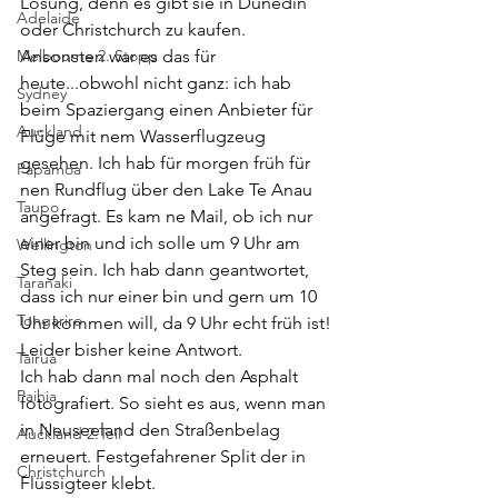
Lösung, denn es gibt sie in Dunedin 
Adelaide
oder Christchurch zu kaufen. 
Melbourne 2. Stopp
Ansonsten war es das für 
heute...obwohl nicht ganz: ich hab 
Sydney
beim Spaziergang einen Anbieter für 
Auckland
Flüge mit nem Wasserflugzeug 
gesehen. Ich hab für morgen früh für 
Papamoa
nen Rundflug über den Lake Te Anau 
Taupo
angefragt. Es kam ne Mail, ob ich nur 
einer bin und ich solle um 9 Uhr am 
Wellington
Steg sein. Ich hab dann geantwortet, 
Taranaki
dass ich nur einer bin und gern um 10 
Tongariro
Uhr kommen will, da 9 Uhr echt früh ist! 
Leider bisher keine Antwort.
Tairua
Ich hab dann mal noch den Asphalt 
Paihia
fotografiert. So sieht es aus, wenn man 
in Neuseeland den Straßenbelag 
Auckland 2.Teil
erneuert. Festgefahrener Split der in 
Christchurch
Flüssigteer klebt.