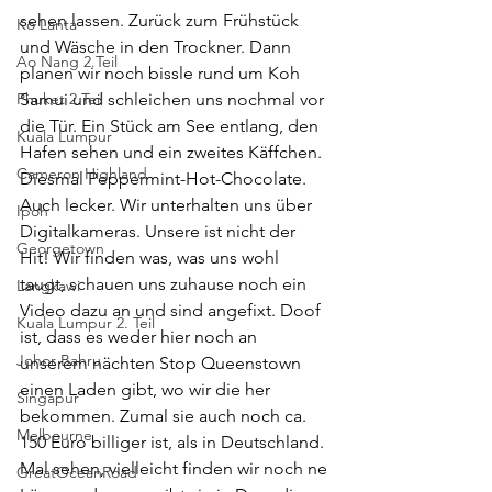
sehen lassen. Zurück zum Frühstück 
Ko Lanta
und Wäsche in den Trockner. Dann 
Ao Nang 2.Teil
planen wir noch bissle rund um Koh 
Phuket 2.Teil
Samui und schleichen uns nochmal vor 
die Tür. Ein Stück am See entlang, den 
Kuala Lumpur
Hafen sehen und ein zweites Käffchen. 
Cameron Highland
Diesmal Peppermint-Hot-Chocolate. 
Auch lecker. Wir unterhalten uns über 
Ipoh
Digitalkameras. Unsere ist nicht der 
Georgetown
Hit! Wir finden was, was uns wohl 
taugt, schauen uns zuhause noch ein 
Langkawi
Video dazu an und sind angefixt. Doof 
Kuala Lumpur 2. Teil
ist, dass es weder hier noch an 
Johor Bahru
unserem nächten Stop Queenstown 
einen Laden gibt, wo wir die her 
Singapur
bekommen. Zumal sie auch noch ca. 
Melbourne
150 Euro billiger ist, als in Deutschland. 
Mal sehen, vielleicht finden wir noch ne 
GreatOceanRoad