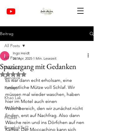
Beitrag
All Posts
Ingo Heidt
All Posts
26. Apr. 2025
1 Min. Lesezeit
Spaziergang mit Gedanken
Thailand
Mit NaN von 5 Sternen bewertet.
Bangkok
Es war dann echt erholsam, eine 
ordentliche Mütze voll Schlaf. Wir 
Pattaya
müssen mal wieder waschen, haben 
Khao Lak
hier im Motel auch einen 
Ao Nang
Waschbereich, den wir zunächst nicht 
finden, erst auf Nachfrag. Also dann 
Phuket
Wäsche rein und ins Dörfchen auf nen 
BangkokTeil2
Kaffee. Der Moccachino kann sich 