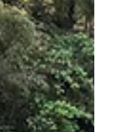
Queenstown
Wanaka
Lake Tekapo
Kaikoura
Christchurch 2.
Stop
Auckland 3. Teil
Sydney 2. Stop
Melbourne 3.
Stop
Naturns
Koh Samui
Bangkok 3. Stop