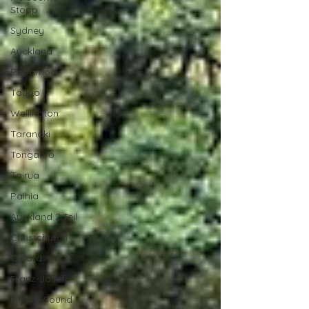
Stopp
Sydney
Auckland
Papamoa
Taupo
Wellington
Taranaki
Tongariro
Tairua
Paihia
Auckland 2.Teil
Christchurch
Oxford
Franz-Josef
Milford Sound