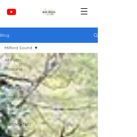
Blog
Milford Sound
All Posts
Thailand
Bangkok
Pattaya
Khao Lak
Ao Nang
Phuket
BangkokTeil2
Ko Lanta