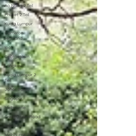
Ao Nang 2.Teil
Phuket 2.Teil
Kuala Lumpur
Cameron
Highland
Ipoh
Georgetown
Langkawi
Kuala Lumpur 2.
Teil
Johor Bahru
Singapur
Melbourne
GreatOceanRoad
Adelaide
Melbourne 2.