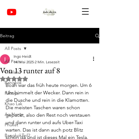
Beitrag
All Posts
Ingo Heidt
All Posts
14. Mai 2025
2 Min. Lesezeit
Von 13 runter auf 8
Thailand
Mit NaN von 5 Sternen bewertet.
Bangkok
Boah war das früh heute morgen. Um 6 
Uhr bimmelt der Wecker. Dann rein in 
Pattaya
die Dusche und rein in die Klamotten. 
Khao Lak
Die meisten Taschen waren schon 
Ao Nang
gepackt, also den Rest noch verstauen 
und dann runter und aufs Uber-Taxi 
Phuket
warten. Das ist dann auch potz Blitz 
BangkokTeil2
schon da und ist dieses Mal ein Tesla. 