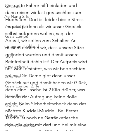
Der nette Fahrer hilft einladen und 
Ko Lanta
dann reisen wir fast geräuschlos zum 
Ao Nang 2.Teil
Flughafen. Dort ist leider bissle Stress 
Phuket 2.Teil
angesagt, denn als wir unser Gepäck 
selbst aufgeben wollen, sagt der 
Kuala Lumpur
Aparat, wir sollen zum Schalter. An 
Cameron Highland
diesem erfahren wir, dass unsere Sitze 
geändert wurden und damit unsere 
Ipoh
Beinfreiheit dahin ist! Der Aufpreis wird 
Georgetown
uns wohl erstattet, was wir beobachten 
sollen. Die Dame gibt dann unser 
Langkawi
Gepäck auf und damit haben wir Glück, 
Kuala Lumpur 2. Teil
denn eine Tasche ist 2 Kilo drüber, was 
Johor Bahru
dann in der Aufregung keine Rolle 
spielt. Beim Sicherheitscheck dann das 
Singapur
nächste Kuddel-Muddel. Bei Petras 
Melbourne
Tasche ist noch ne Getränkeflasche 
drin, die nicht mit darf und bei mir eine 
GreatOceanRoad