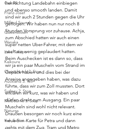
Oxford
her Richtung Landebahn einbiegen 
und ebenso smooth landen. Damit 
Franz-Josef
sind wir auch 2 Stunden gegen die Uhr 
Milford Sound
geflogen. Wir haben nun nur noch 8 
Stunden Vorsprung vor zuhause. Achja, 
Queenstown
zum Abschied hatten wir auch einen 
Wanaka
super netten Uber-Fahrer, mit dem wir 
noch ein wenig geplaudert hatten. 
Lake Tekapo
Beim Auschecken ist es dann so, dass 
Kaikoura
wir ja ein paar Muscheln vom Strand im 
Christchurch 2. Stop
Gepäck haben und dies bei der 
Anreise angegeben haben, was dazu 
Auckland 3. Teil
führte, dass wir zum Zoll mussten. Dort 
Sydney 2. Stop
erklären wir kurz, was wir haben und 
dürfen direkt zum Ausgang. Ein paar 
Melbourne 3. Stop
Muscheln sind wohl nicht relevant. 
Naturns
Draußen besorgen wir noch kurz eine 
Koh Samui
neue Sim-Karte für Petra und dann 
gehts mit dem Zug, Tram und Metro 