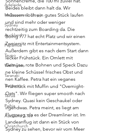
Sonnencreme, die 100 ml zuviel hat. 
Adelaide
Beides bleibt dann halt da. Wir 
Melbourne 2. Stopp
müsssen noch ein gutes Stück laufen 
und sind mehr oder weniger 
Sydney
rechtzeitig zum Boarding da. Die 
Auckland
Boing 777 hat echt Platz und wir einen 
Zweiersitz mit Entertainmentsystem. 
Papamoa
Außerdem gibt es nach dem Start dann 
Taupo
lecker Frühstück. Ein Omlett mit 
Gemüse, rote Bohnen und Speck Dazu 
Wellington
ne kleine Schüssel frisches Obst und 
Taranaki
nen Kaffee. Petra hat ein veganes 
Tongariro
Frühstück mit Muffin und "Overnight-
Oats". Wir fliegen super smooth nach 
Tairua
Sydney. Quasi kein Geschaukel oder 
Paihia
irgendwas. Petra meint, es liegt am 
Flugzeug, da es der Dreamliner ist. Im 
Auckland 2.Teil
Landeanflug ist dann ein Stück von 
Christchurch
Sydney zu sehen, bevor wir vom Meer 