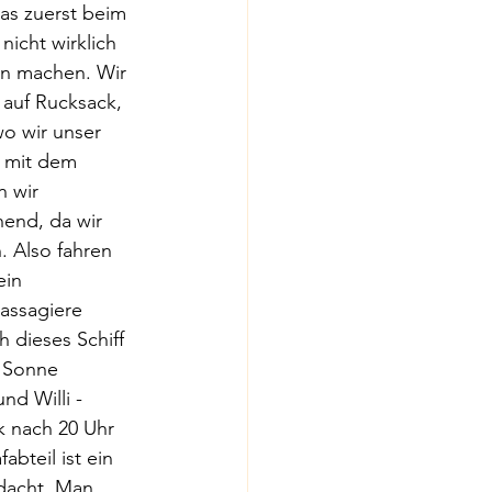
as zuerst beim 
icht wirklich 
en machen. Wir 
 auf Rucksack, 
o wir unser 
 mit dem 
 wir 
end, da wir 
. Also fahren 
ein 
Passagiere 
 dieses Schiff 
 Sonne 
d Willi - 
 nach 20 Uhr 
bteil ist ein 
dacht. Man 