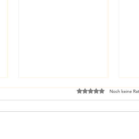
Mit 0 von 5 Sternen bewe
Noch keine Rat
Von 1
Sydney on the rocks!