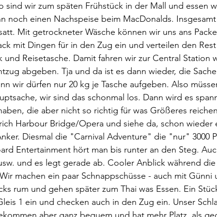
o sind wir zum späten Frühstück in der Mall und essen w
n noch einen Nachspeise beim MacDonalds. Insgesamt n
d satt. Mit getrockneter Wäsche können wir uns ans Pack
k mit Dingen für in den Zug ein und verteilen den Rest
und Reisetasche. Damit fahren wir zur Central Station w
tzug abgeben. Tja und da ist es dann wieder, die Sache
n wir dürfen nur 20 kg je Tasche aufgeben. Also müssen
ptsache, wir sind das schonmal los. Dann wird es spann
haben, die aber nicht so richtig für was Größeres reichen
rich Harbour Bridge/Opera und siehe da, schon wieder 
 Anker. Diesmal die "Carnival Adventure" die "nur" 3000 
rd Entertainment hört man bis runter an den Steg. Auch
usw. und es legt gerade ab. Cooler Anblick während die
Wir machen ein paar Schnappschüsse - auch mit Günni un
cks rum und gehen später zum Thai was Essen. Ein Stück
leis 1 ein und checken auch in den Zug ein. Unser Schlafa
gekommen aber ganz bequem und hat mehr Platz, als ge