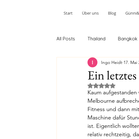
Start
Über uns
Blog
Günni&W
All Posts
Thailand
Bangkok
Ingo Heidt
17. Mai
Ao Nang 2.Teil
Phuket 2.Teil
Ein letzte
Mit NaN von 5 Ster
Kuala Lumpur 2. Teil
Johor 
Kaum aufgestanden w
Melbourne aufbreche
Fitness und dann mi
Melbourne 2. Stopp
Sydney
Maschine dafür Stun
ist. Eigentlich woll
relativ rechtzeitig, d
Tairua