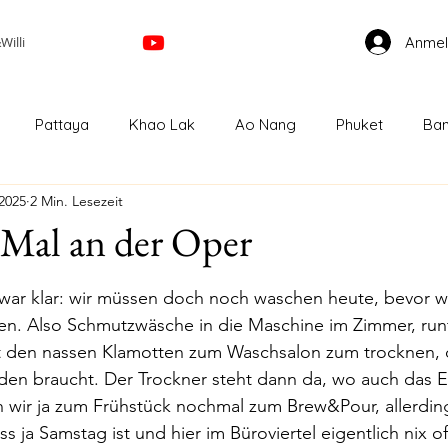
Anme
illi
Pattaya
Khao Lak
Ao Nang
Phuket
Ban
 2025
2 Min. Lesezeit
Kuala Lumpur
Cameron Highland
Ipoh
Geor
s Mal an der Oper
nen bewertet.
Bahru
Singapur
Melbourne
GreatOceanRoad
ar klar: wir müssen doch noch waschen heute, bevor wi
n. Also Schmutzwäsche in die Maschine im Zimmer, runt
t den nassen Klamotten zum Waschsalon zum trocknen, 
Auckland
Papamoa
Taupo
Wellington
den braucht. Der Trockner steht dann da, wo auch das E
ten wir ja zum Frühstück nochmal zum Brew&Pour, allerdin
ass ja Samstag ist und hier im Büroviertel eigentlich nix o