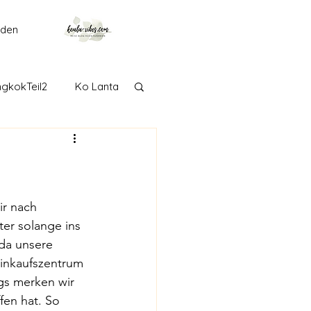
lden
gkokTeil2
Ko Lanta
getown
Langkawi
Adelaide
r nach 
er solange ins 
da unsere 
Taranaki
Tongariro
inkaufszentrum 
gs merken wir 
ffen hat. So 