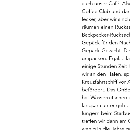
auch unser Café. Als
Coffee Club und dan
lecker, aber wir sin
räumen einen Rucksac
Backpacker-Rucksack 
Gepäck für den Nach
Gepäck-Gewicht. Den
umpacken. Egal...Hau
einige Stunden Zeit 
wir an den Hafen, sp
Kreuzfahrtschiff vor
befördert. Das OnBoa
hat Wasserrutschen 
langsam unter geht. 
lungern beim Starbu
treffen wir dann am G
wenig in die Jahre 