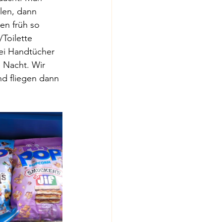
len, dann 
en früh so 
Toilette 
ei Handtücher 
 Nacht. Wir 
nd fliegen dann 