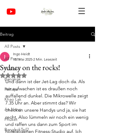
Beitrag
All Posts
Ingo Heidt
All Posts
15. Mai 2025
2 Min. Lesezeit
Sydney on the rocks!
Thailand
Mit NaN von 5 Sternen bewertet.
Bangkok
Und dann ist der Jet-Lag doch da. Als 
wir aufwachen ist es draußen noch 
Pattaya
auffallend dunkel. Die Mikrowelle zeigt 
Khao Lak
7.35 Uhr an. Aber stimmt das? Wir 
Ao Nang
checken unsere Handys und ja, sie hat 
recht. Also lümmeln wir noch ein wenig 
Phuket
und raffen uns dann zum Sport im 
BangkokTeil2
hoteleigenen Fitness-Studio auf. Ich 