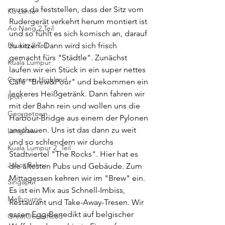
muss da feststellen, dass der Sitz vom 
Ko Lanta
Rudergerät verkehrt herum montiert ist 
Ao Nang 2.Teil
und so fühlt es sich komisch an, darauf 
Phuket 2.Teil
zu sitzen. Dann wird sich frisch 
gemacht fürs "Städtle". Zunächst 
Kuala Lumpur
laufen wir ein Stück in ein super nettes 
Cameron Highland
Café "Brew&Pour" und bekommen ein 
leckeres Heißgetränk. Dann fahren wir 
Ipoh
mit der Bahn rein und wollen uns die 
Georgetown
Harbour-Bridge aus einem der Pylonen 
anschauen. Uns ist das dann zu weit 
Langkawi
und so schlendern wir durchs 
Kuala Lumpur 2. Teil
Stadtviertel "The Rocks". Hier hat es 
Johor Bahru
die ältesten Pubs und Gebäude. Zum 
Mittagessen kehren wir im "Brew" ein. 
Singapur
Es ist ein Mix aus Schnell-Imbiss, 
Melbourne
Restaurant und Take-Away-Tresen. Wir 
essen Egg-Benedikt auf belgischer 
GreatOceanRoad