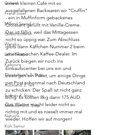
Oxford
einem kleinen Café mit so 
ausgefallenen Backwaren wir "Cruffin" 
Franz-Josef
- ein in Muffinform gebackenes 
Milford Sound
Croissant gefüllt mit Vanille-Creme. 
Das ist fällig, weil das Mittagessen 
Queenstown
nicht so üppig war. Zum Abschluss 
Wanaka
gibts dann Käffchen Nummer 2 beim 
amerikanischen Kaffee-Dealer. Im 
Lake Tekapo
Zurück biegen wir noch ins 
Kaikoura
Einkaufscenter bei uns ein und 
Christchurch 2. Stop
besorgen ein Paket, um einige Dinge 
per Post schonmal nach Deutschland 
Auckland 3. Teil
zu schicken. Der Spaß ist nicht ganz 
Sydney 2. Stop
billig. Es kosten 8kg dann 175 AUD. 
Das Wetter macht leider nicht so 
Melbourne 3. Stop
richtig mit und es nieselt immer mal 
Naturns
wieder. Hoffen wir auf morgen!
Koh Samui