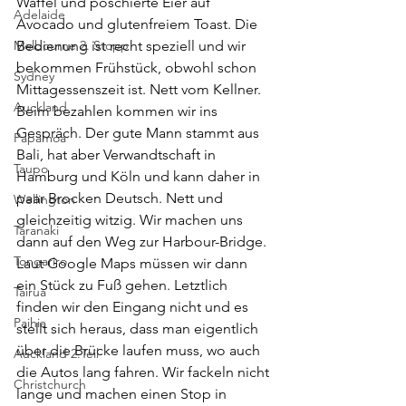
Waffel und poschierte Eier auf 
Adelaide
Avocado und glutenfreiem Toast. Die 
Melbourne 2. Stopp
Bedienung ist recht speziell und wir 
bekommen Frühstück, obwohl schon 
Sydney
Mittagessenszeit ist. Nett vom Kellner. 
Auckland
Beim bezahlen kommen wir ins 
Gespräch. Der gute Mann stammt aus 
Papamoa
Bali, hat aber Verwandtschaft in 
Taupo
Hamburg und Köln und kann daher in 
paar Brocken Deutsch. Nett und 
Wellington
gleichzeitig witzig. Wir machen uns 
Taranaki
dann auf den Weg zur Harbour-Bridge. 
Tongariro
Laut Google Maps müssen wir dann 
ein Stück zu Fuß gehen. Letztlich 
Tairua
finden wir den Eingang nicht und es 
Paihia
stellt sich heraus, dass man eigentlich 
über die Brücke laufen muss, wo auch 
Auckland 2.Teil
die Autos lang fahren. Wir fackeln nicht 
Christchurch
lange und machen einen Stop in 