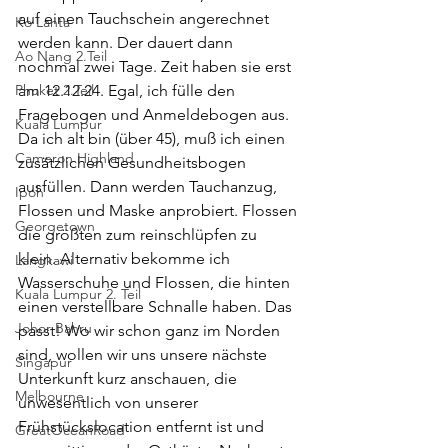
auf einen Tauchschein angerechnet 
Ko Lanta
werden kann. Der dauert dann 
Ao Nang 2.Teil
nochmal zwei Tage. Zeit haben sie erst 
Phuket 2.Teil
am 12.12.24. Egal, ich fülle den 
Fragebogen und Anmeldebogen aus. 
Kuala Lumpur
Da ich alt bin (über 45), muß ich einen 
Cameron Highland
zusätzlichen Gesundheitsbogen 
ausfüllen. Dann werden Tauchanzug, 
Ipoh
Flossen und Maske anprobiert. Flossen 
Georgetown
die größten zum reinschlüpfen zu 
klein. Alternativ bekomme ich 
Langkawi
Wasserschuhe und Flossen, die hinten 
Kuala Lumpur 2. Teil
einen verstellbare Schnalle haben. Das 
Johor Bahru
passt! Wo wir schon ganz im Norden 
sind, wollen wir uns unsere nächste 
Singapur
Unterkunft kurz anschauen, die 
Melbourne
unwesentlich von unserer 
Frühstückslocation entfernt ist und 
GreatOceanRoad