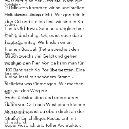
zwar mittig an der Ostküste. Nach gut 
Adelaide
20 Minuten kommen wir an und stellen 
Melbourne 2. Stopp
fest...hmm...muss nicht! Wir gondeln in 
den Ort und stellen fest: wir sind in Ko 
Sydney
Lanta Old Town. Sehr ursprünglich hier, 
Auckland
chillig und ruhig. Ok, es ist noch dazu 
heute Sonntag. Wir finden einen 
Papamoa
kleinen Buddah (Petra streichelt den 
Taupo
Bauch zwecks viel Geld) und gehen 
noch an den Pier. Von da kann man für 
Wellington
100 Baht nach Ko Por übersetzten. Eine 
Taranaki
kleine Insel mit schönem Strand - 
Tongariro
vielleicht was für morgen! Wir machen 
uns auf den Weg zur 
Tairua
Frühstückslocation und überqueren 
Paihia
dabei von Ost nach West einen kleinen 
Berg und was ist da oben direkt an der 
Auckland 2.Teil
Straße? Ein chilliges Restaurant mit 
Christchurch
super Ausblick und toller Architektur. 