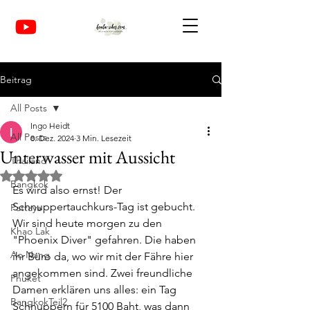
Beitrag
All Posts
Ingo Heidt
All Posts
8. Dez. 2024
3 Min. Lesezeit
Unterwasser mit Aussicht
Thailand
Mit NaN von 5 Sternen bewertet.
Bangkok
Es wird also ernst! Der 
Schnuppertauchkurs-Tag ist gebucht. 
Pattaya
Wir sind heute morgen zu den 
Khao Lak
"Phoenix Diver" gefahren. Die haben 
Ao Nang
ihr Büro da, wo wir mit der Fähre hier 
angekommen sind. Zwei freundliche 
Phuket
Damen erklären uns alles: ein Tag 
BangkokTeil2
Schnuppern für 5100 Baht, was dann 