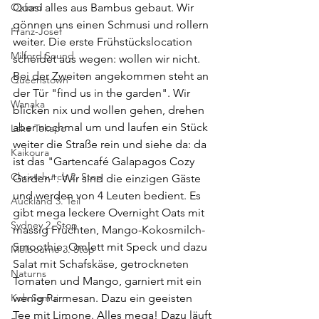
Oxford
Quasi alles aus Bambus gebaut. Wir 
gönnen uns einen Schmusi und rollern 
Franz-Josef
weiter. Die erste Frühstückslocation 
Milford Sound
scheidet aus wegen: wollen wir nicht. 
Bei der Zweiten angekommen steht an 
Queenstown
der Tür "find us in the garden". Wir 
Wanaka
blicken nix und wollen gehen, drehen 
aber nochmal um und laufen ein Stück 
Lake Tekapo
weiter die Straße rein und siehe da: da 
Kaikoura
ist das "Gartencafé Galapagos Cozy 
Christchurch 2. Stop
Garden". Wir sind die einzigen Gäste 
und werden von 4 Leuten bedient. Es 
Auckland 3. Teil
gibt mega leckere Overnight Oats mit 
Sydney 2. Stop
massig Früchten, Mango-Kokosmilch-
Smoothie, Omlett mit Speck und dazu 
Melbourne 3. Stop
Salat mit Schafskäse, getrockneten 
Naturns
Tomaten und Mango, garniert mit ein 
Koh Samui
wenig Parmesan. Dazu ein geeisten 
Tee mit Limone. Alles mega! Dazu läuft 