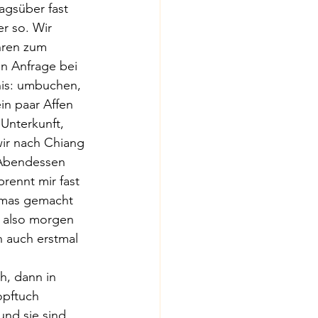
agsüber fast 
r so. Wir 
hren zum 
n Anfrage bei 
is: umbuchen, 
in paar Affen 
Unterkunft, 
ir nach Chiang 
 Abendessen 
rennt mir fast 
homas gemacht 
n also morgen 
n auch erstmal 
h, dann in 
opftuch 
und sie sind 