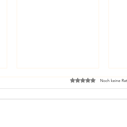
Mit 0 von 5 Sternen bewe
Noch keine Rat
Frühs
Naklang Hill - schwer zu finden