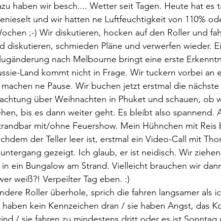
zu haben wir besch.... Wetter seit Tagen. Heute hat es t
enieselt und wir hatten ne Luftfeuchtigkeit von 110% ode
Wochen ;-) Wir diskutieren, hocken auf den Roller und fa
 diskutieren, schmieden Pläne und verwerfen wieder. Ei
lugänderung nach Melbourne bringt eine erste Erkenntn
ussie-Land kommt nicht in Frage. Wir tuckern vorbei an e
 machen ne Pause. Wir buchen jetzt erstmal die nächste 
nachtung über Weihnachten in Phuket und schauen, ob w
hen, bis es dann weiter geht. Es bleibt also spannend.
Strandbar mit/ohne Feuershow. Mein Hühnchen mit Reis b
dem der Teller leer ist, erstmal ein Video-Call mit T
tergang gezeigt. Ich glaub, er ist neidisch. Wir ziehe
in ein Bungalow am Strand. Vielleicht brauchen wir dan
.wer weiß?! Verpeilter Tag eben. :)
dere Roller überhole, sprich die fahren langsamer als ic
e haben kein Kennzeichen dran / sie haben Angst, das K
ind / sie fahren zu mindestens dritt oder es ist Sonntag 