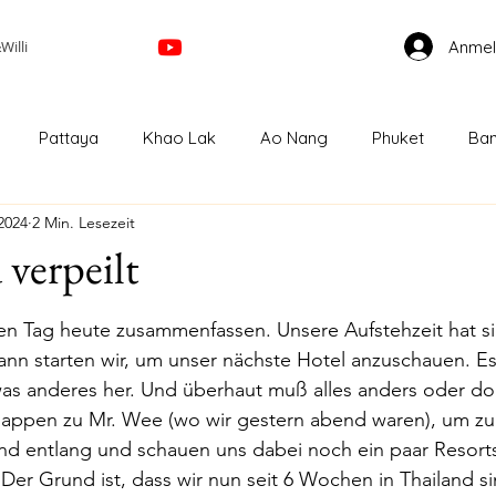
Anme
illi
Pattaya
Khao Lak
Ao Nang
Phuket
Ban
2024
2 Min. Lesezeit
Kuala Lumpur
Cameron Highland
Ipoh
Geor
 verpeilt
nen bewertet.
Bahru
Singapur
Melbourne
GreatOceanRoad
n Tag heute zusammenfassen. Unsere Aufstehzeit hat sic
nn starten wir, um unser nächste Hotel anzuschauen. Es 
s anderes her. Und überhaut muß alles anders oder doc
Auckland
Papamoa
Taupo
Wellington
lappen zu Mr. Wee (wo wir gestern abend waren), um zu 
nd entlang und schauen uns dabei noch ein paar Resorts
Der Grund ist, dass wir nun seit 6 Wochen in Thailand si