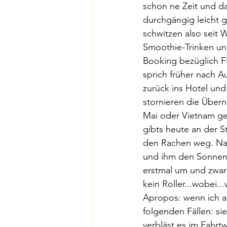
schon ne Zeit und da
durchgängig leicht g
schwitzen also seit 
Smoothie-Trinken und
Booking bezüglich F
sprich früher nach A
zurück ins Hotel und
stornieren die Über
Mai oder Vietnam ge
gibts heute an der 
den Rachen weg. Nach
und ihm den Sonnenun
erstmal um und zwar 
kein Roller...wobei..
Apropos: wenn ich an
folgenden Fällen: si
verbläst es im Fahrtw