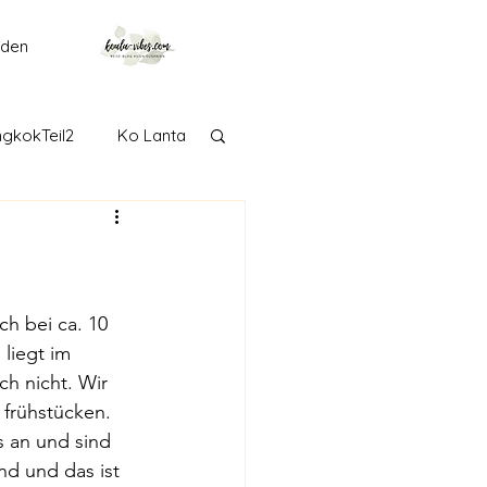
lden
gkokTeil2
Ko Lanta
getown
Langkawi
Adelaide
h bei ca. 10 
liegt im 
h nicht. Wir 
Taranaki
Tongariro
frühstücken. 
 an und sind 
nd und das ist 