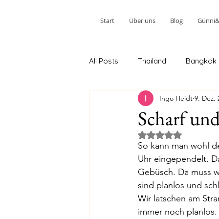
Start
Über uns
Blog
Günni&W
All Posts
Thailand
Bangkok
Ingo Heidt
9. Dez. 
Ao Nang 2.Teil
Phuket 2.Teil
Scharf und
Mit NaN von 5 Ster
Kuala Lumpur 2. Teil
Johor 
So kann man wohl de
Uhr eingependelt. Da
Gebüsch. Da muss wa
Melbourne 2. Stopp
Sydney
sind planlos und sch
Wir latschen am Stra
immer noch planlos. 
Tairua