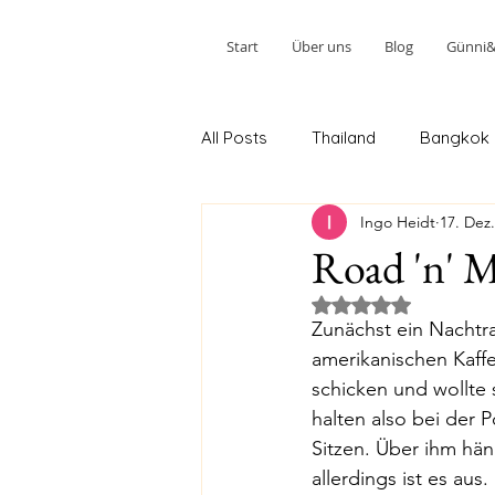
Start
Über uns
Blog
Günni&W
All Posts
Thailand
Bangkok
Ingo Heidt
17. Dez
Ao Nang 2.Teil
Phuket 2.Teil
Road 'n' 
Mit NaN von 5 Ster
Kuala Lumpur 2. Teil
Johor 
Zunächst ein Nachtra
amerikanischen Kaff
schicken und wollte s
Melbourne 2. Stopp
Sydney
halten also bei der P
Sitzen. Über ihm hän
allerdings ist es aus
Tairua