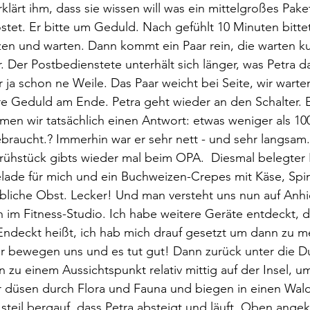
klärt ihm, dass sie wissen will was ein mittelgroßes Paket
tet. Er bitte um Geduld. Nach gefühlt 10 Minuten bittet 
zen und warten. Dann kommt ein Paar rein, die warten k
. Der Postbedienstete unterhält sich länger, was Petra da
r ja schon ne Weile. Das Paar weicht bei Seite, wir warten
e Geduld am Ende. Petra geht wieder an den Schalter. E
n wir tatsächlich einen Antwort: etwas weniger als 100
braucht.? Immerhin war er sehr nett - und sehr langsam.
Frühstück gibts wieder mal beim OPA.  Diesmal belegter
ade für mich und ein Buchweizen-Crepes mit Käse, Spina
übliche Obst. Lecker! Und man versteht uns nun auf Anhi
 im Fitness-Studio. Ich habe weitere Geräte entdeckt, di
 Endeckt heißt, ich hab mich drauf gesetzt um dann zu me
ir bewegen uns und es tut gut! Dann zurück unter die D
n zu einem Aussichtspunkt relativ mittig auf der Insel, 
ir düsen durch Flora und Fauna und biegen in einen Wald
 steil bergauf, dass Petra absteigt und läuft. Oben ang