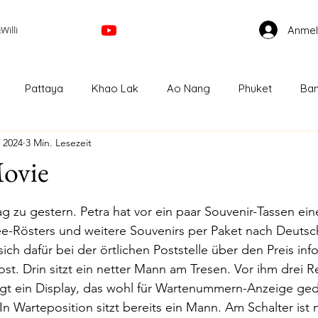
Anme
illi
Pattaya
Khao Lak
Ao Nang
Phuket
Ban
. 2024
3 Min. Lesezeit
Kuala Lumpur
Cameron Highland
Ipoh
Geor
Movie
nen bewertet.
Bahru
Singapur
Melbourne
GreatOceanRoad
g zu gestern. Petra hat vor ein paar Souvenir-Tassen ein
ee-Rösters und weitere Souvenirs per Paket nach Deutsc
ich dafür bei der örtlichen Poststelle über den Preis inf
Auckland
Papamoa
Taupo
Wellington
ost. Drin sitzt ein netter Mann am Tresen. Vor ihm drei Re
gt ein Display, das wohl für Wartenummern-Anzeige geda
. In Warteposition sitzt bereits ein Mann. Am Schalter ist