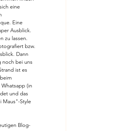
sich eine 
n 
que. Eine 
per Ausblick. 
n zu lassen. 
otografiert bzw. 
sblick. Dann 
g noch bei uns 
rand ist es 
 beim 
n Whatsapp (in 
ndet und das 
i Maus"-Style 
eutigen Blog-