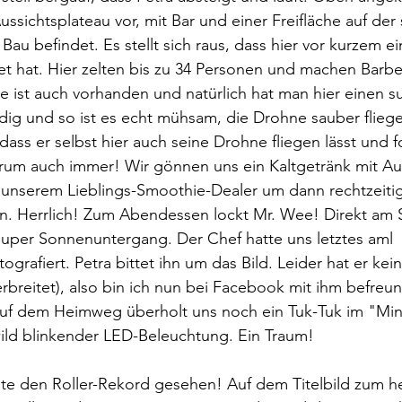
ussichtsplateau vor, mit Bar und einer Freifläche auf der 
Bau befindet. Es stellt sich raus, dass hier vor kurzem ei
t hat. Hier zelten bis zu 34 Personen und machen Barbe
ist auch vorhanden und natürlich hat man hier einen su
ndig und so ist es echt mühsam, die Drohne sauber fliege
 dass er selbst hier auch seine Drohne fliegen lässt und f
arum auch immer! Wir gönnen uns ein Kaltgetränk mit Au
u unserem Lieblings-Smoothie-Dealer um dann rechtzeiti
n. Herrlich! Zum Abendessen lockt Mr. Wee! Direkt am St
Super Sonnenuntergang. Der Chef hatte uns letztes aml 
grafiert. Petra bittet ihn um das Bild. Leider hat er kei
verbreitet), also bin ich nun bei Facebook mit ihm befreu
 Auf dem Heimweg überholt uns noch ein Tuk-Tuk im "Min
ild blinkender LED-Beleuchtung. Ein Traum!
ute den Roller-Rekord gesehen! Auf dem Titelbild zum h