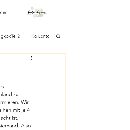
lden
gkokTeil2
Ko Lanta
getown
Langkawi
Adelaide
es 
hland zu 
ormieren. Wir 
Taranaki
Tongariro
ihen mit je 4 
cht ist, 
 niemand. Also 