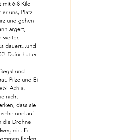
 mit 6-8 Kilo 
er uns, Platz 
urz und gehen 
nn ärgert, 
 weiter. 
s dauert...und 
€! Dafür hat er 
 
 Begal und 
t, Pilze und Ei 
eb! Achja, 
e nicht 
rken, dass sie 
usche und auf 
um die Drohne 
weg ein. Er 
ekommen finden 