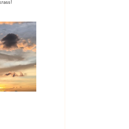
krass!