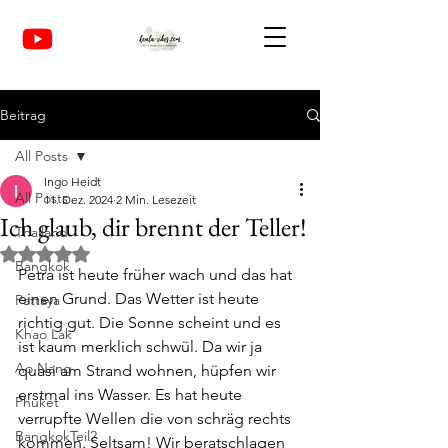
Beitrag
All Posts
Ingo Heidt
All Posts
11. Dez. 2024
2 Min. Lesezeit
Ich glaub, dir brennt der Teller!
Thailand
Mit NaN von 5 Sternen bewertet.
Bangkok
Petra ist heute früher wach und das hat 
einen Grund. Das Wetter ist heute 
Pattaya
richtig gut. Die Sonne scheint und es 
Khao Lak
ist kaum merklich schwül. Da wir ja 
Ao Nang
quasi am Strand wohnen, hüpfen wir 
erstmal ins Wasser. Es hat heute 
Phuket
verrupfte Wellen die von schräg rechts 
BangkokTeil2
kommen. Seltsam! Wir beratschlagen 