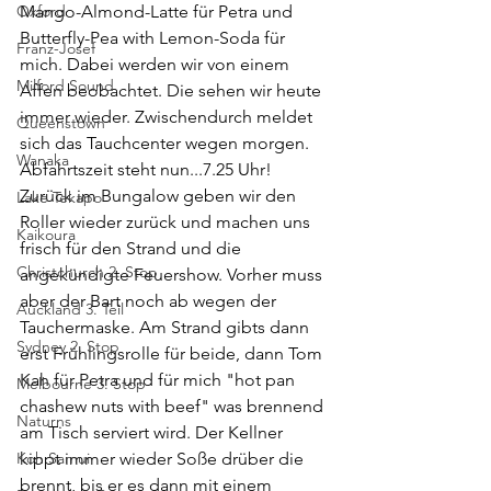
Oxford
Mango-Almond-Latte für Petra und 
Butterfly-Pea with Lemon-Soda für 
Franz-Josef
mich. Dabei werden wir von einem 
Milford Sound
Affen beobachtet. Die sehen wir heute 
immer wieder. Zwischendurch meldet 
Queenstown
sich das Tauchcenter wegen morgen. 
Wanaka
Abfahrtszeit steht nun...7.25 Uhr! 
Zurück im Bungalow geben wir den 
Lake Tekapo
Roller wieder zurück und machen uns 
Kaikoura
frisch für den Strand und die 
Christchurch 2. Stop
angekündigte Feuershow. Vorher muss 
aber der Bart noch ab wegen der 
Auckland 3. Teil
Tauchermaske. Am Strand gibts dann 
Sydney 2. Stop
erst Frühlingsrolle für beide, dann Tom 
Kah für Petra und für mich "hot pan 
Melbourne 3. Stop
chashew nuts with beef" was brennend 
Naturns
am Tisch serviert wird. Der Kellner 
Koh Samui
kippt immer wieder Soße drüber die 
brennt, bis er es dann mit einem 