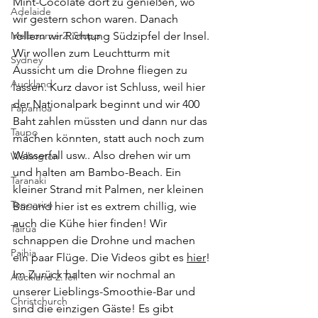
Mint-Cocolate dort zu genießen, wo 
Adelaide
wir gestern schon waren. Danach 
Melbourne 2. Stopp
rollern wir Richtung Südzipfel der Insel. 
Wir wollen zum Leuchtturm mit 
Sydney
Aussicht um die Drohne fliegen zu 
Auckland
lassen. Kurz davor ist Schluss, weil hier 
der Nationalpark beginnt und wir 400 
Papamoa
Baht zahlen müssten und dann nur das 
Taupo
machen könnten, statt auch noch zum 
Wasserfall usw.. Also drehen wir um 
Wellington
und halten am Bambo-Beach. Ein 
Taranaki
kleiner Strand mit Palmen, ner kleinen 
Tongariro
Bar und hier ist es extrem chillig, wie 
auch die Kühe hier finden! Wir 
Tairua
schnappen die Drohne und machen 
Paihia
ein paar Flüge. Die Videos gibt es 
hier
! 
Im Zurück halten wir nochmal an 
Auckland 2.Teil
unserer Lieblings-Smoothie-Bar und 
Christchurch
sind die einzigen Gäste! Es gibt 