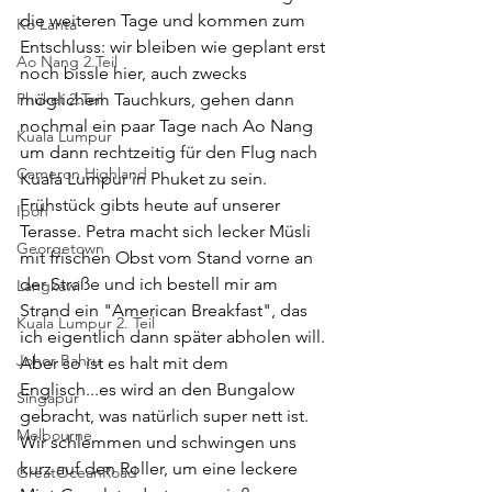
die weiteren Tage und kommen zum 
Ko Lanta
Entschluss: wir bleiben wie geplant erst 
Ao Nang 2.Teil
noch bissle hier, auch zwecks 
Phuket 2.Teil
möglichem Tauchkurs, gehen dann 
nochmal ein paar Tage nach Ao Nang 
Kuala Lumpur
um dann rechtzeitig für den Flug nach 
Cameron Highland
Kuala Lumpur in Phuket zu sein. 
Frühstück gibts heute auf unserer 
Ipoh
Terasse. Petra macht sich lecker Müsli 
Georgetown
mit frischen Obst vom Stand vorne an 
der Straße und ich bestell mir am 
Langkawi
Strand ein "American Breakfast", das 
Kuala Lumpur 2. Teil
ich eigentlich dann später abholen will. 
Johor Bahru
Aber so ist es halt mit dem 
Englisch...es wird an den Bungalow 
Singapur
gebracht, was natürlich super nett ist. 
Melbourne
Wir schlemmen und schwingen uns 
kurz auf den Roller, um eine leckere 
GreatOceanRoad