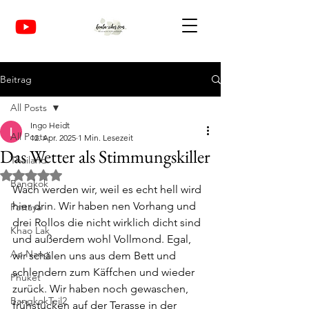
Beitrag
All Posts
Ingo Heidt
All Posts
12. Apr. 2025
1 Min. Lesezeit
Das Wetter als Stimmungskiller
Thailand
Mit NaN von 5 Sternen bewertet.
Bangkok
Wach werden wir, weil es echt hell wird 
hier drin. Wir haben nen Vorhang und 
Pattaya
drei Rollos die nicht wirklich dicht sind 
Khao Lak
und außerdem wohl Vollmond. Egal, 
Ao Nang
wir schälen uns aus dem Bett und 
schlendern zum Käffchen und wieder 
Phuket
zurück. Wir haben noch gewaschen, 
BangkokTeil2
frühstücken auf der Terasse in der 