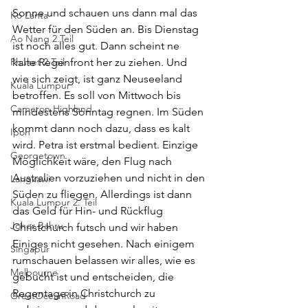
Sonne und schauen uns dann mal das 
Ko Lanta
Wetter für den Süden an. Bis Dienstag 
Ao Nang 2.Teil
ist noch alles gut. Dann scheint ne 
Phuket 2.Teil
kalte Regenfront her zu ziehen. Und 
wie sich zeigt, ist ganz Neuseeland 
Kuala Lumpur
betroffen. Es soll von Mittwoch bis 
Cameron Highland
mindestens Sonntag regnen. Im Süden 
kommt dann noch dazu, dass es kalt 
Ipoh
wird. Petra ist erstmal bedient. Einzige 
Georgetown
Möglichkeit wäre, den Flug nach 
Australien vorzuziehen und nicht in den 
Langkawi
Süden zu fliegen. Allerdings ist dann 
Kuala Lumpur 2. Teil
das Geld für Hin- und Rückflug 
Johor Bahru
Christchurch futsch und wir haben 
Einiges nicht gesehen. Nach einigem 
Singapur
rumschauen belassen wir alles, wie es 
Melbourne
gebucht ist und entscheiden, die 
Regentage in Christchurch zu 
GreatOceanRoad