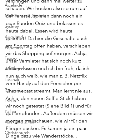
verbringen und dann mal weiter zu 
Adelaide
schauen. Wir hocken also so rum auf 
Melbourne 2. Stopp
der Terasse, spielen dann noch ein 
paar Runden Quix und belassen es 
Sydney
heute dabei. Essen wird heute 
Auckland
geliefert! Da hier die Geschäfte auch 
am Sonntag offen haben, verschieben 
Papamoa
wir das Shopping auf morgen. Achja, 
Taupo
unser Vermieter hat sich noch kurz 
blicken lassen und ich bin froh, da ich 
Wellington
nun auch weiß, wie man z. B. Netzflix 
Taranaki
vom Handy auf den Fernseher per 
Tongariro
Chromecast streamt. Man lernt nie aus. 
Achja, den neuen Selfie-Stick haben 
Tairua
wir noch getestet (Siehe Bild 1) und für 
Paihia
gut empfunden. Außerdem müssen wir 
morgen mal schauen, wie wir für den 
Auckland 2.Teil
Flieger packen. Es kamen ja ein paar 
Christchurch
Dinge dazu wie Wanderstöcke...