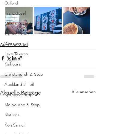
Oxford
Franz-Josef
Milford Sound
Queenstown
Wanaka
Auckland 2.Teil
Lake Tekapo
Kaikoura
Christchurch 2. Stop
Auckland 3. Teil
Alle ansehen
Aktuelle Beiträge
Sydney 2. Stop
Melbourne 3. Stop
Naturns
Koh Samui