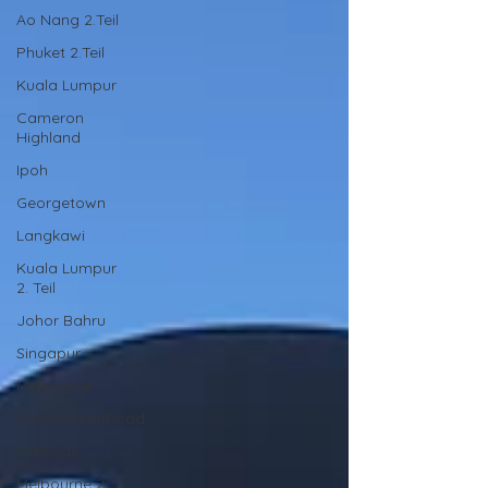
Ao Nang 2.Teil
Phuket 2.Teil
Kuala Lumpur
Cameron
Highland
Ipoh
Georgetown
Langkawi
Kuala Lumpur
2. Teil
Johor Bahru
Singapur
Melbourne
GreatOceanRoad
Adelaide
Melbourne 2.