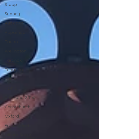
Stopp
Sydney
Auckland
Papamoa
Taupo
Wellington
Taranaki
Tongariro
Tairua
Paihia
Auckland 2.Teil
Christchurch
Oxford
Franz-Josef
Milford Sound