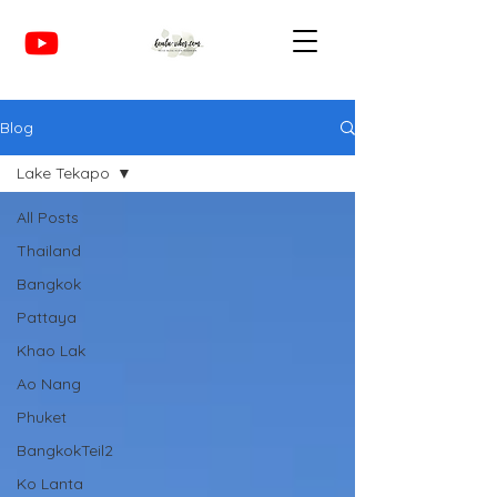
Blog
Lake Tekapo
All Posts
Thailand
Bangkok
Pattaya
Khao Lak
Ao Nang
Phuket
BangkokTeil2
Ko Lanta