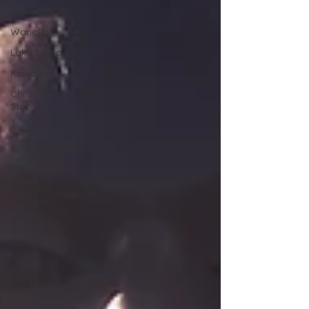
Queenstown
Wanaka
Lake Tekapo
Kaikoura
Christchurch 2.
Stop
Auckland 3. Teil
Sydney 2. Stop
Melbourne 3.
Stop
Naturns
Koh Samui
Bangkok 3.
Stop