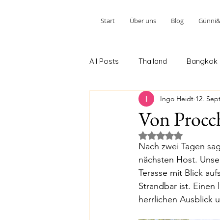
Start
Über uns
Blog
Günni&W
All Posts
Thailand
Bangkok
Ingo Heidt
12. Sep
Ao Nang 2.Teil
Phuket 2.Teil
Von Procch
Mit NaN von 5 Ster
Kuala Lumpur 2. Teil
Johor 
Nach zwei Tagen sag
nächsten Host. Unser
Terasse mit Blick au
Melbourne 2. Stopp
Sydney
Strandbar ist. Eine
herrlichen Ausblick 
Tairua