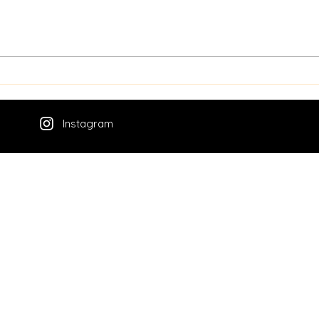
Kaise
Pressknödel und ein Tag Pause
Instagram