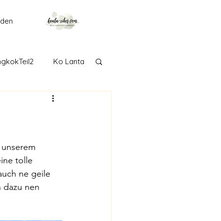
lden
gkokTeil2
Ko Lanta
getown
Langkawi
Adelaide
 unserem 
ne tolle 
auch ne geile 
Taranaki
Tongariro
 dazu nen 