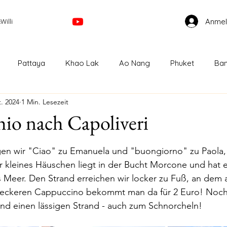
Anme
illi
Pattaya
Khao Lak
Ao Nang
Phuket
Ban
t. 2024
1 Min. Lesezeit
Kuala Lumpur
Cameron Highland
Ipoh
Geor
io nach Capoliveri
nen bewertet.
Bahru
Singapur
Melbourne
GreatOceanRoad
en wir "Ciao" zu Emanuela und "buongiorno" zu Paola,
 kleines Häuschen liegt in der Bucht Morcone und hat ei
fs Meer. Den Strand erreichen wir locker zu Fuß, an dem 
Auckland
Papamoa
Taupo
Wellington
n leckeren Cappuccino bekommt man da für 2 Euro! Noch
und einen lässigen Strand - auch zum Schnorcheln!