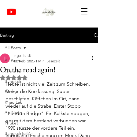
Beitrag
All Posts
Ingo Heidt
All Posts
12. Feb. 2025
1 Min. Lesezeit
On the road again!
Thailand
Mit NaN von 5 Sternen bewertet.
Bangkok
Heute ist nicht viel Zeit zum Schreiben. 
Daher die Kurzfassung. Super 
Pattaya
geschlafen, Käffchen im Ort, dann 
Khao Lak
wieder auf die Straße. Erster Stopp 
Ao Nang
"London Bridge". Ein Kalksteinbogen, 
der mit dem Festland verbunden war. 
Phuket
1990 stürzte der vordere Teil ein. 
BangkokTeil2
Imposante Erscheinung im Meer. Dann 