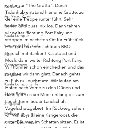
weiter zur "The Grotto". Durch 
Ko Lanta
Tidenhub entstand hier eine Grotte, zu 
Ao Nang 2.Teil
der eine Treppe runter führt. Sehr 
Phuket 2.Teil
schön und quasi nix los. Dann fahren 
wir weiter Richtung Port Fairy und 
Kuala Lumpur
stoppen im nächsten Ort für Frühstück. 
Cameron Highland
Hier gibt es einen schönen BBQ-
Bereich mit Bänken! Käsetoast und 
Ipoh
Müsli, dann weiter Richtung Port Fairy. 
Georgetown
Wir können schon einchecken und das 
machen wir dann glatt. Danach gehts 
Langkawi
zu Fuß zu Leuchtturm. Wir laufen am 
Kuala Lumpur 2. Teil
Hafen nach Vorne zu den Dünen und 
Johor Bahru
dann geht es am Meer entlang bis zum 
Leuchtturm. Super Landschaft - 
Singapur
Vogelschutzgebiet! Im Rückweg sehen 
Melbourne
wir Wallabys (kleine Kangeroos), die 
unter Bäumen im Schatten sitzen. Es ist 
GreatOceanRoad