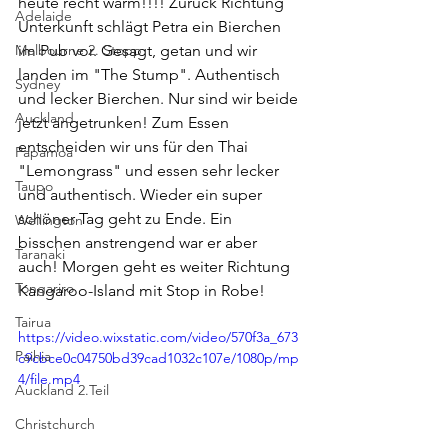
heute recht warm!!!! Zurück Richtung 
Adelaide
Unterkunft schlägt Petra ein Bierchen 
Melbourne 2. Stopp
im Pub vor. Gesagt, getan und wir 
landen im "The Stump". Authentisch 
Sydney
und lecker Bierchen. Nur sind wir beide 
Auckland
jetzt angetrunken! Zum Essen 
entscheiden wir uns für den Thai 
Papamoa
"Lemongrass" und essen sehr lecker 
Taupo
und authentisch. Wieder ein super 
schöner Tag geht zu Ende. Ein 
Wellington
bisschen anstrengend war er aber 
Taranaki
auch! Morgen geht es weiter Richtung 
Tongariro
Kangaroo-Island mit Stop in Robe!
Tairua
https://video.wixstatic.com/video/570f3a_673
Paihia
c9cbce0c04750bd39cad1032c107e/1080p/mp
4/file.mp4
Auckland 2.Teil
Christchurch