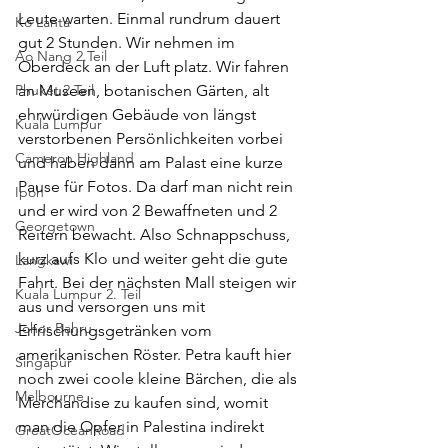
Leute warten. Einmal rundrum dauert 
Ko Lanta
gut 2 Stunden. Wir nehmen im 
Ao Nang 2.Teil
Oberdeck an der Luft platz. Wir fahren 
Phuket 2.Teil
an Museen, botanischen Gärten, alt 
ehrwürdigen Gebäude von längst 
Kuala Lumpur
verstorbenen Persönlichkeiten vorbei 
Cameron Highland
und haben dann am Palast eine kurze 
Pause für Fotos. Da darf man nicht rein 
Ipoh
und er wird von 2 Bewaffneten und 2 
Georgetown
Reitern bewacht. Also Schnappschuss, 
kurz aufs Klo und weiter geht die gute 
Langkawi
Fahrt. Bei der nächsten Mall steigen wir 
Kuala Lumpur 2. Teil
aus und versorgen uns mit 
Johor Bahru
Erfrischungsgetränken vom 
amerikanischen Röster. Petra kauft hier 
Singapur
noch zwei coole kleine Bärchen, die als 
Melbourne
Merchandise zu kaufen sind, womit 
man die Opfer in Palestina indirekt 
GreatOceanRoad