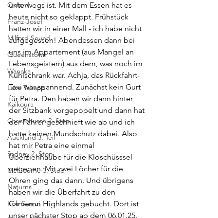
Oxford
unterwegs ist. Mit dem Essen hat es 
heute nicht so geklappt. Frühstück 
Franz-Josef
hatten wir in einer Mall - ich habe nicht 
Milford Sound
aufgegessen! Abendessen dann bei 
uns im Appartement (aus Mangel an 
Queenstown
Lebensgeistern) aus dem, was noch im 
Wanaka
Kühlschrank war. Achja, das Rückfahrt-
Taxi war spannend. Zunächst kein Gurt 
Lake Tekapo
für Petra. Den haben wir dann hinter 
Kaikoura
der Sitzbank vorgepopelt und dann hat 
Christchurch 2. Stop
der Fahrer geschnieft wie ab und ich 
hatte keinen Mundschutz dabei. Also 
Auckland 3. Teil
hat mir Petra eine einmal 
Sydney 2. Stop
Überziehhaube für die Kloschüsssel 
gegeben. Mit zwei Löcher für die 
Melbourne 3. Stop
Ohren ging das dann. Und übrigens 
Naturns
haben wir die Überfahrt zu den 
Koh Samui
Cameron Highlands gebucht. Dort ist 
unser nächster Stop ab dem 06.01.25.