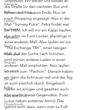
unterstützt. Wir stellen uns wieder an 
Adelaide
die Straße für den nächsten Bus und 
Melbourne 2. Stopp
fahren durch bis zum Ende. Nun ist 
noch Shopping angesagt. Also in die 
Sydney
Mall "Sunway Putra". Petra findet was 
Auckland
bei H&M. Ich will mir ein Kappi kaufen, 
das gibts im Foot Locker, allerdings in 
Papamoa
einer anderen Mall. Also laufen wir zur 
Taupo
"The Exchange TRX", einer riesigen 
Mall. Auf der Suche nach Schuhen, 
Wellington
wird mir ein anderer Laden in einer 
Taranaki
anderen Mall empfohlen. Also laufen 
Tongariro
wir noch zum "Pavilion". Danach haben 
wir dann die Schnauze voll und der Tag 
Tairua
ist auch ziemlich durch. Eingekauft 
Paihia
haben wir einiges und gesehen auch. 
Mal wieder krasse Gegensätze. Purer 
Auckland 2.Teil
Luxus neben extremer Armut. Das 
Christchurch
gehört wohl dazu, wenn man zu Fuß 