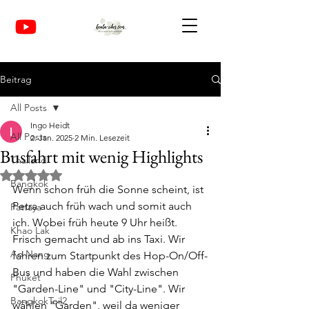
Beitrag
All Posts
Ingo Heidt
All Posts
2. Jan. 2025
2 Min. Lesezeit
Busfahrt mit wenig Highlights
Thailand
Mit NaN von 5 Sternen bewertet.
Bangkok
Wenn schon früh die Sonne scheint, ist 
Petra auch früh wach und somit auch 
Pattaya
ich. Wobei früh heute 9 Uhr heißt. 
Khao Lak
Frisch gemacht und ab ins Taxi. Wir 
Ao Nang
fahren zum Startpunkt des Hop-On/Off-
Bus und haben die Wahl zwischen 
Phuket
"Garden-Line" und "City-Line". Wir 
BangkokTeil2
wählen "Garden", weil da weniger 