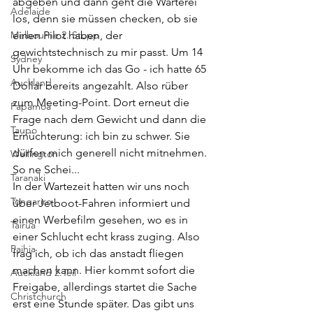
abgeben und dann geht die Warterei 
Adelaide
los, denn sie müssen checken, ob sie 
Melbourne 2. Stopp
einen Pilot haben, der 
gewichtstechnisch zu mir passt. Um 14 
Sydney
Uhr bekomme ich das Go - ich hatte 65 
Auckland
Dollar bereits angezahlt. Also rüber 
zum Meeting-Point. Dort erneut die 
Papamoa
Frage nach dem Gewicht und dann die 
Taupo
Ernüchterung: ich bin zu schwer. Sie 
dürfen mich generell nicht mitnehmen. 
Wellington
So ne Schei...
Taranaki
In der Wartezeit hatten wir uns noch 
Tongariro
über Jetboot-Fahren informiert und 
einen Werbefilm gesehen, wo es in 
Tairua
einer Schlucht echt krass zuging. Also 
Paihia
frag ich, ob ich das anstadt fliegen 
machen kann. Hier kommt sofort die 
Auckland 2.Teil
Freigabe, allerdings startet die Sache 
Christchurch
erst eine Stunde später. Das gibt uns 