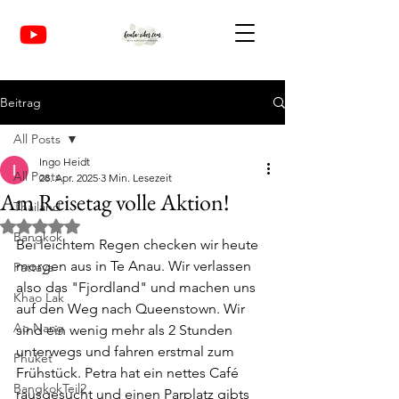
Beitrag
All Posts
Ingo Heidt
All Posts
28. Apr. 2025
3 Min. Lesezeit
Am Reisetag volle Aktion!
Thailand
Mit NaN von 5 Sternen bewertet.
Bangkok
Bei leichtem Regen checken wir heute 
morgen aus in Te Anau. Wir verlassen 
Pattaya
also das "Fjordland" und machen uns 
Khao Lak
auf den Weg nach Queenstown. Wir 
Ao Nang
sind ein wenig mehr als 2 Stunden 
unterwegs und fahren erstmal zum 
Phuket
Frühstück. Petra hat ein nettes Café 
BangkokTeil2
rausgesucht und einen Parplatz gibts 