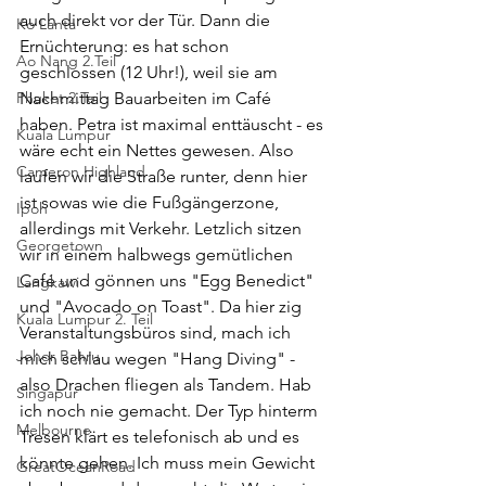
auch direkt vor der Tür. Dann die 
Ko Lanta
Ernüchterung: es hat schon 
Ao Nang 2.Teil
geschlossen (12 Uhr!), weil sie am 
Phuket 2.Teil
Nachmittag Bauarbeiten im Café 
haben. Petra ist maximal enttäuscht - es 
Kuala Lumpur
wäre echt ein Nettes gewesen. Also 
Cameron Highland
laufen wir die Straße runter, denn hier 
ist sowas wie die Fußgängerzone, 
Ipoh
allerdings mit Verkehr. Letzlich sitzen 
Georgetown
wir in einem halbwegs gemütlichen 
Café und gönnen uns "Egg Benedict" 
Langkawi
und "Avocado on Toast". Da hier zig 
Kuala Lumpur 2. Teil
Veranstaltungsbüros sind, mach ich 
Johor Bahru
mich schlau wegen "Hang Diving" - 
also Drachen fliegen als Tandem. Hab 
Singapur
ich noch nie gemacht. Der Typ hinterm 
Melbourne
Tresen klärt es telefonisch ab und es 
könnte gehen. Ich muss mein Gewicht 
GreatOceanRoad