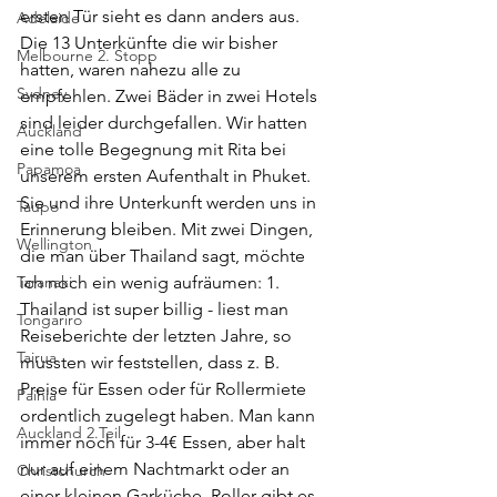
ersten Tür sieht es dann anders aus. 
Adelaide
Die 13 Unterkünfte die wir bisher 
Melbourne 2. Stopp
hatten, waren nahezu alle zu 
Sydney
empfehlen. Zwei Bäder in zwei Hotels 
sind leider durchgefallen. Wir hatten 
Auckland
eine tolle Begegnung mit Rita bei 
Papamoa
unserem ersten Aufenthalt in Phuket. 
Sie und ihre Unterkunft werden uns in 
Taupo
Erinnerung bleiben. Mit zwei Dingen, 
Wellington
die man über Thailand sagt, möchte 
Taranaki
ich noch ein wenig aufräumen: 1. 
Thailand ist super billig - liest man 
Tongariro
Reiseberichte der letzten Jahre, so 
Tairua
mussten wir feststellen, dass z. B. 
Preise für Essen oder für Rollermiete 
Paihia
ordentlich zugelegt haben. Man kann 
Auckland 2.Teil
immer noch für 3-4€ Essen, aber halt 
nur auf einem Nachtmarkt oder an 
Christchurch
einer kleinen Garküche. Roller gibt es 