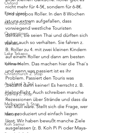
Oxford
nicht mehr für 4-5€, sondern für 6-8€. 
Franz-Josef
Und apropos Roller. In den 8 Wochen 
ist uns extrem aufgefallen, dass 
Milford Sound
vorwiegend westliche Touristen 
Queenstown
denken, sie seien Thai und dürften sich 
daher auch so verhalten. Sie fahren z. 
Wanaka
B. Roller zu 4. mit zwei kleinen Kindern 
Lake Tekapo
auf einem Roller und dann am besten 
Kaikoura
ohne Helm. Das machen hier die Thai´s 
und wenn was passiert ist es ihr 
Christchurch 2. Stop
Problem. Passiert den Touris was 
Auckland 3. Teil
,bezahlt dann keiner! Es herrscht z. B. 
Helmpflicht. Auch schreiben manche 
Sydney 2. Stop
Rezessionen über Strände und dass da 
Melbourne 3. Stop
viel Müll wäre. Stellt sich die Frage, wer 
den produziert und einfach liegen 
Naturns
lässt. Wir haben bewußt manche Ziele 
Koh Samui
ausgelassen (z. B. Koh Pi Pi oder Maya-