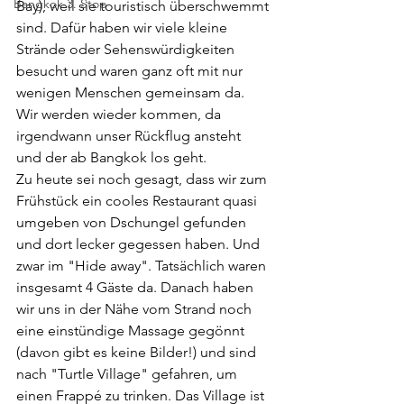
Bangkok 3. Stop
Bay), weil sie touristisch überschwemmt 
sind. Dafür haben wir viele kleine 
Strände oder Sehenswürdigkeiten 
besucht und waren ganz oft mit nur 
wenigen Menschen gemeinsam da. 
Wir werden wieder kommen, da 
irgendwann unser Rückflug ansteht 
und der ab Bangkok los geht. 
Zu heute sei noch gesagt, dass wir zum 
Frühstück ein cooles Restaurant quasi 
umgeben von Dschungel gefunden 
und dort lecker gegessen haben. Und 
zwar im "Hide away". Tatsächlich waren 
insgesamt 4 Gäste da. Danach haben 
wir uns in der Nähe vom Strand noch 
eine einstündige Massage gegönnt 
(davon gibt es keine Bilder!) und sind 
nach "Turtle Village" gefahren, um 
einen Frappé zu trinken. Das Village ist 