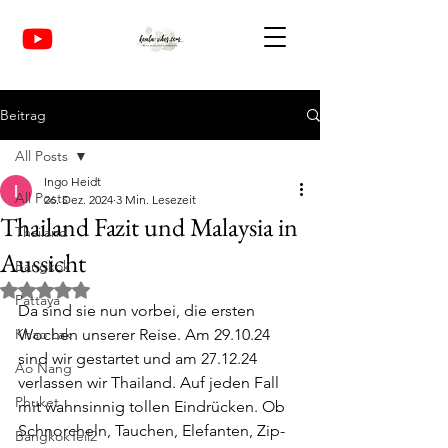
Beitrag
All Posts
Ingo Heidt
All Posts
26. Dez. 2024
3 Min. Lesezeit
Thailand Fazit und Malaysia in
Thailand
Aussicht
Bangkok
Mit NaN von 5 Sternen bewertet.
Pattaya
Da sind sie nun vorbei, die ersten 
Khao Lak
Wochen unserer Reise. Am 29.10.24 
sind wir gestartet und am 27.12.24 
Ao Nang
verlassen wir Thailand. Auf jeden Fall 
Phuket
mit wahnsinnig tollen Eindrücken. Ob 
Schnorcheln, Tauchen, Elefanten, Zip-
BangkokTeil2