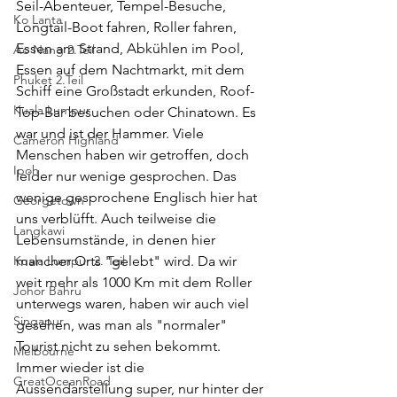
Seil-Abenteuer, Tempel-Besuche, 
Ko Lanta
Longtail-Boot fahren, Roller fahren, 
Essen am Strand, Abkühlen im Pool, 
Ao Nang 2.Teil
Essen auf dem Nachtmarkt, mit dem 
Phuket 2.Teil
Schiff eine Großstadt erkunden, Roof-
Kuala Lumpur
Top-Bar besuchen oder Chinatown. Es 
war und ist der Hammer. Viele 
Cameron Highland
Menschen haben wir getroffen, doch 
Ipoh
leider nur wenige gesprochen. Das 
wenige gesprochene Englisch hier hat 
Georgetown
uns verblüfft. Auch teilweise die 
Langkawi
Lebensumstände, in denen hier 
Kuala Lumpur 2. Teil
mancher Orts "gelebt" wird. Da wir 
weit mehr als 1000 Km mit dem Roller 
Johor Bahru
unterwegs waren, haben wir auch viel 
Singapur
gesehen, was man als "normaler" 
Tourist nicht zu sehen bekommt. 
Melbourne
Immer wieder ist die 
GreatOceanRoad
Aussendarstellung super, nur hinter der 