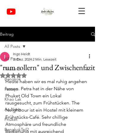
Beitrag
All Posts
Ingo Heidt
All Posts
3. Dez. 2024
2 Min. Lesezeit
"rum rollern" und Zwischenfazit
Thailand
Mit NaN von 5 Sternen bewertet.
Bangkok
Heute haben wir es mal ruhig angehen 
lassen. Petra hat in der Nähe von 
Pattaya
Phuket Old Town ein Lokal 
Khao Lak
rausgesucht, zum Frühstücken. The 
Ao Nang
Neighbour ist ein Hostel mit kleinem 
Frühstücks-Café. Sehr chillige 
Phuket
Atmosphäre und freundliche 
BangkokTeil2
Bedienung mit ausreichend 