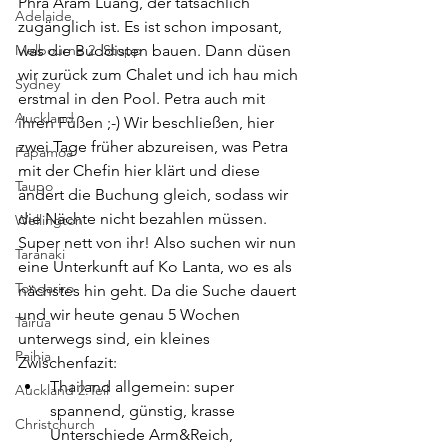
Phra Aram Luang, der tatsächlich 
Adelaide
zugänglich ist. Es ist schon imposant, 
Melbourne 2. Stopp
was die Buddisten bauen. Dann düsen 
wir zurück zum Chalet und ich hau mich 
Sydney
erstmal in den Pool. Petra auch mit 
Auckland
ihren Füßen ;-) Wir beschließen, hier 
zwei Tage früher abzureisen, was Petra 
Papamoa
mit der Chefin hier klärt und diese 
Taupo
ändert die Buchung gleich, sodass wir 
die Nächte nicht bezahlen müssen. 
Wellington
Super nett von ihr! Also suchen wir nun 
Taranaki
eine Unterkunft auf Ko Lanta, wo es als 
Tongariro
nächstes hin geht. Da die Suche dauert 
und wir heute genau 5 Wochen 
Tairua
unterwegs sind, ein kleines 
Paihia
Zwischenfazit:
Thailand allgemein: super 
Auckland 2.Teil
spannend, günstig, krasse 
Christchurch
Unterschiede Arm&Reich, 