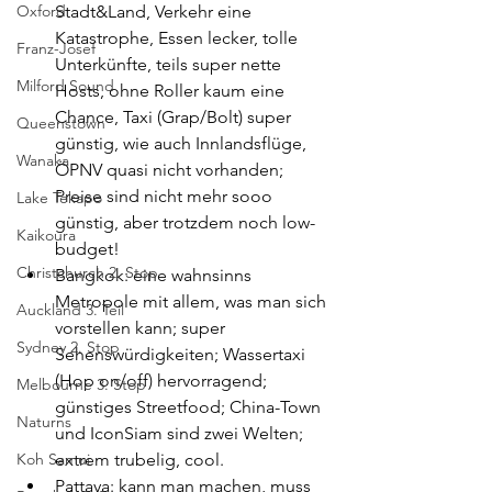
Oxford
Stadt&Land, Verkehr eine 
Katastrophe, Essen lecker, tolle 
Franz-Josef
Unterkünfte, teils super nette 
Milford Sound
Hosts, ohne Roller kaum eine 
Chance, Taxi (Grap/Bolt) super 
Queenstown
günstig, wie auch Innlandsflüge, 
Wanaka
ÖPNV quasi nicht vorhanden; 
Preise sind nicht mehr sooo 
Lake Tekapo
günstig, aber trotzdem noch low-
Kaikoura
budget!
Christchurch 2. Stop
Bangkok: eine wahnsinns 
Metropole mit allem, was man sich 
Auckland 3. Teil
vorstellen kann; super 
Sydney 2. Stop
Sehenswürdigkeiten; Wassertaxi 
(Hop on/off) hervorragend; 
Melbourne 3. Stop
günstiges Streetfood; China-Town 
Naturns
und IconSiam sind zwei Welten; 
Koh Samui
extrem trubelig, cool.
Pattaya: kann man machen, muss 