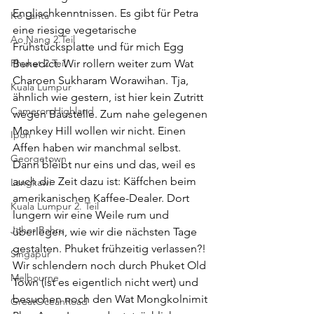
Englischkenntnissen. Es gibt für Petra 
Ko Lanta
eine riesige vegetarische 
Ao Nang 2.Teil
Frühstücksplatte und für mich Egg 
Phuket 2.Teil
Benedict. Wir rollern weiter zum Wat 
Charoen Sukharam Worawihan. Tja, 
Kuala Lumpur
ähnlich wie gestern, ist hier kein Zutritt 
Cameron Highland
wegen Baustelle. Zum nahe gelegenen 
Monkey Hill wollen wir nicht. Einen 
Ipoh
Affen haben wir manchmal selbst. 
Georgetown
Dann bleibt nur eins und das, weil es 
auch die Zeit dazu ist: Käffchen beim 
Langkawi
amerikanischen Kaffee-Dealer. Dort 
Kuala Lumpur 2. Teil
lungern wir eine Weile rum und 
Johor Bahru
überlegen, wie wir die nächsten Tage 
gestalten. Phuket frühzeitig verlassen?! 
Singapur
Wir schlendern noch durch Phuket Old 
Melbourne
Town (ist es eigentlich nicht wert) und 
besuchen noch den Wat Mongkolnimit 
GreatOceanRoad