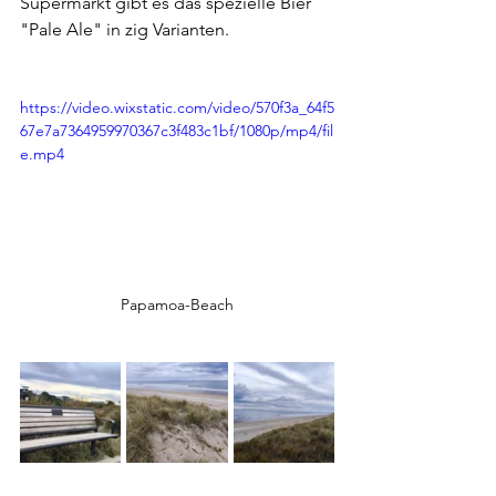
Supermarkt gibt es das spezielle Bier 
"Pale Ale" in zig Varianten. 
https://video.wixstatic.com/video/570f3a_64f5
67e7a7364959970367c3f483c1bf/1080p/mp4/fil
e.mp4
Papamoa-Beach