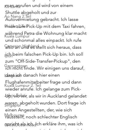
man anrufen und wird von einem 
Ko Lanta
Shuttle abgeholt und zur 
Ao Nang 2.Teil
Autovermietung gebracht. Ich lasse 
Phuket 2.Teil
mich zum Pick-Up mit dem Taxi fahren, 
während Petra die Wohnung klar macht 
Kuala Lumpur
und schonmal alles einpackt. Ich rufe 
Cameron Highland
also an und es stellt sich heraus, dass 
ich beim falschen Pick-Up bin. Ich soll 
Ipoh
zum "Off-Side-Transfer-Pickup", den 
Georgetown
ich nicht finde. Wir einigen uns darauf, 
dass ich danach hier einen 
Langkawi
Flughafenmitarbeiter frage und dann 
Kuala Lumpur 2. Teil
wieder anrufe. Ich gelange zum Pick-
Johor Bahru
Up, wo wir, als wir in Auckland gelandet 
waren, abgeholt wurden. Dort frage ich 
Singapur
einen Angestellten, der, wie sich 
Melbourne
rausstellt, noch schlechter Englisch 
spricht als ich. Ich erkläre ihm, was ich 
GreatOceanRoad