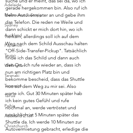
suche und er meint, das sei da, wo ich 
Adelaide
gerade hergekommen bin. Also ruf ich 
Melbourne 2. Stopp
beim Autovermieter an und gebe ihm 
das Telefon. Die reden ne Weile und 
Sydney
dann schickt er mich dort hin, wo ich 
Auckland
herkam, allerdings soll ich auf dem 
Weg nach dem Schild Ausschau halten 
Papamoa
"Off-Side-Transfer-Pickup". Tatsächlich 
Taupo
finde ich das Schild und dann auch 
den Ort. Ich rufe wieder an, dass ich 
Wellington
nun am richtigen Platz bin und 
Taranaki
bekomme bescheid, dass das Shuttle 
Tongariro
nun auf dem Weg zu mir sei. Also 
warte ich. Gut 30 Minuten später hab 
Tairua
ich kein gutes Gefühl und rufe 
Paihia
nochmal an, werde vertröstet und 
tatsächlich ist 5 Minuten später das 
Auckland 2.Teil
Shuttle da. Ich werde 10 Minuten zur 
Christchurch
Autovermietung gebracht, erledige die 