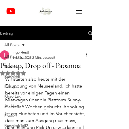
Beitrag
All Posts
Ingo Heidt
All Posts
8. März 2025
2 Min. Lesezeit
Pick up, Drop off - Papamoa
Thailand
Mit NaN von 5 Sternen bewertet.
Bangkok
Wir starten also heute mit der 
Erkundung von Neuseeland. Ich hatte 
Pattaya
bereits vor einigen Tagen einen 
Khao Lak
Mietwagen über die Plattform Sunny-
Ao Nang
Cars für 5 Wochen gebucht. Abholung 
ist am Flughafen und im Voucher steht, 
Phuket
dass man zum Ausgang raus muss, 
BangkokTeil2
dann Richtung Pick-Up usw....dann soll 