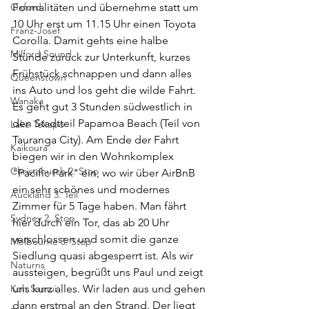
Oxford
Formalitäten und übernehme statt um 
10 Uhr erst um 11.15 Uhr einen Toyota 
Franz-Josef
Corolla. Damit gehts eine halbe 
Milford Sound
Stunde zurück zur Unterkunft, kurzes 
Frühstück schnappen und dann alles 
Queenstown
ins Auto und los geht die wilde Fahrt. 
Wanaka
Es geht gut 3 Stunden südwestlich in 
den Stadtteil Papamoa Beach (Teil von 
Lake Tekapo
Tauranga City). Am Ende der Fahrt 
Kaikoura
biegen wir in den Wohnkomplex 
Christchurch 2. Stop
"Pacific Park" ein, wo wir über AirBnB 
ein sehr schönes und modernes 
Auckland 3. Teil
Zimmer für 5 Tage haben. Man fährt 
Sydney 2. Stop
hier durch ein Tor, das ab 20 Uhr 
verschlossen und somit die ganze 
Melbourne 3. Stop
Siedlung quasi abgesperrt ist. Als wir 
Naturns
aussteigen, begrüßt uns Paul und zeigt 
Koh Samui
uns kurz alles. Wir laden aus und gehen 
dann erstmal an den Strand. Der liegt 