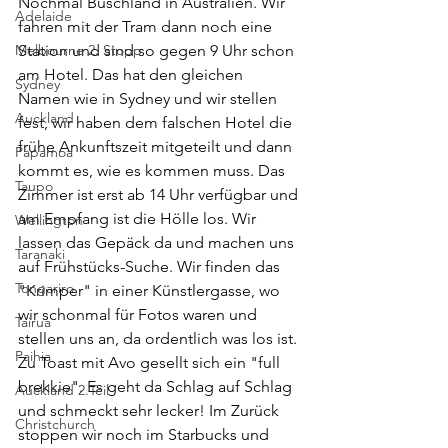
Nochmal Buschland in Australien. Wir 
Adelaide
fahren mit der Tram dann noch eine 
Melbourne 2. Stopp
Station und sind so gegen 9 Uhr schon 
am Hotel. Das hat den gleichen 
Sydney
Namen wie in Sydney und wir stellen 
Auckland
fest, wir haben dem falschen Hotel die 
frühe Ankunftszeit mitgeteilt und dann 
Papamoa
kommt es, wie es kommen muss. Das 
Taupo
Zimmer ist erst ab 14 Uhr verfügbar und 
am Empfang ist die Hölle los. Wir 
Wellington
lassen das Gepäck da und machen uns 
Taranaki
auf Frühstücks-Suche. Wir finden das 
Tongariro
"Krimper" in einer Künstlergasse, wo 
wir schonmal für Fotos waren und 
Tairua
stellen uns an, da ordentlich was los ist. 
Paihia
Zu Toast mit Avo gesellt sich ein "full 
brekkie". Es geht da Schlag auf Schlag 
Auckland 2.Teil
und schmeckt sehr lecker! Im Zurück 
Christchurch
stoppen wir noch im Starbucks und 