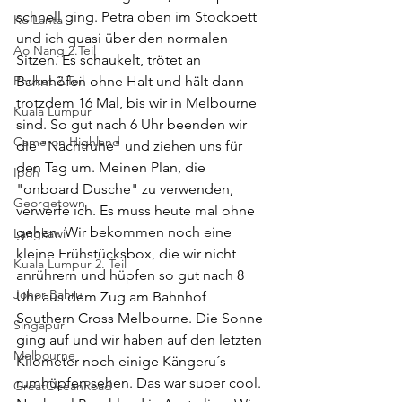
schnell ging. Petra oben im Stockbett 
Ko Lanta
und ich quasi über den normalen 
Ao Nang 2.Teil
Sitzen. Es schaukelt, trötet an 
Phuket 2.Teil
Bahnhöfen ohne Halt und hält dann 
trotzdem 16 Mal, bis wir in Melbourne 
Kuala Lumpur
sind. So gut nach 6 Uhr beenden wir 
Cameron Highland
die "Nachtruhe" und ziehen uns für 
den Tag um. Meinen Plan, die 
Ipoh
"onboard Dusche" zu verwenden, 
Georgetown
verwerfe ich. Es muss heute mal ohne 
gehen. Wir bekommen noch eine 
Langkawi
kleine Frühstücksbox, die wir nicht 
Kuala Lumpur 2. Teil
anrührern und hüpfen so gut nach 8 
Johor Bahru
Uhr aus dem Zug am Bahnhof 
Southern Cross Melbourne. Die Sonne 
Singapur
ging auf und wir haben auf den letzten 
Melbourne
Kilometer noch einige Kängeru´s 
rumhüpfen sehen. Das war super cool. 
GreatOceanRoad