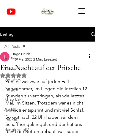
Beitrag
All Posts
Ingo Heidt
All Posts
18. Mai 2025
2 Min. Lesezeit
Eine Nacht auf der Pritsche
Thailand
Mit NaN von 5 Sternen bewertet.
Bangkok
Puh, es war zwar auf jeden Fall 
angenehmer, im Liegen die letztlich 12 
Pattaya
Stunden zu verbringen, als wie letztes 
Khao Lak
Mal, im Sitzen. Trotzdem war es nicht 
Ao Nang
wirklich entspannt und mit viel Schlaf. 
So gut nach 22 Uhr haben wir dem 
Phuket
Schaffner geklingelt und der hat uns 
BangkokTeil2
dann die Betten gebaut, was super 