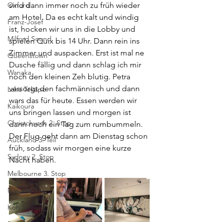
Oxford
sind dann immer noch zu früh wieder 
am Hotel. Da es echt kalt und windig 
Franz-Josef
ist, hocken wir uns in die Lobby und 
Milford Sound
spielen Quix bis 14 Uhr. Dann rein ins 
Zimmer und auspacken. Erst ist mal ne 
Queenstown
Dusche fällig und dann schlag ich mir 
Wanaka
noch den kleinen Zeh blutig. Petra 
versorgt den fachmännisch und dann 
Lake Tekapo
wars das für heute. Essen werden wir 
Kaikoura
uns bringen lassen und morgen ist 
Christchurch 2. Stop
dann noch ein Tag zum rumbummeln. 
Der Flug geht dann am Dienstag schon 
Auckland 3. Teil
früh, sodass wir morgen eine kurze 
Sydney 2. Stop
Nacht haben. 
Melbourne 3. Stop
Naturns
Koh Samui