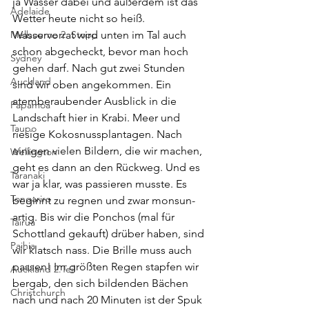
ja Wasser dabei und außerdem ist das 
Adelaide
Wetter heute nicht so heiß. 
Melbourne 2. Stopp
Wasservorrat wird unten im Tal auch 
schon abgecheckt, bevor man hoch 
Sydney
gehen darf. Nach gut zwei Stunden 
Auckland
sind wir oben angekommen. Ein 
atemberaubender Ausblick in die 
Papamoa
Landschaft hier in Krabi. Meer und 
Taupo
riesige Kokosnussplantagen. Nach 
einigen vielen Bildern, die wir machen, 
Wellington
geht es dann an den Rückweg. Und es 
Taranaki
war ja klar, was passieren musste. Es 
Tongariro
beginnt zu regnen und zwar monsun-
artig. Bis wir die Ponchos (mal für 
Tairua
Schottland gekauft) drüber haben, sind 
Paihia
wir klatsch nass. Die Brille muss auch 
passen! Im größten Regen stapfen wir 
Auckland 2.Teil
bergab, den sich bildenden Bächen 
Christchurch
nach und nach 20 Minuten ist der Spuk 