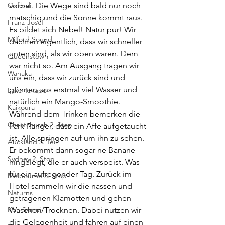
Oxford
vorbei. Die Wege sind bald nur noch 
matschig und die Sonne kommt raus. 
Franz-Josef
Es bildet sich Nebel! Natur pur! Wir 
Milford Sound
dachten eigentlich, dass wir schneller 
unten sind, als wir oben waren. Dem 
Queenstown
war nicht so. Am Ausgang tragen wir 
Wanaka
uns ein, dass wir zurück sind und 
gönnen uns erstmal viel Wasser und 
Lake Tekapo
natürlich ein Mango-Smoothie. 
Kaikoura
Während dem Trinken bemerken die 
Christchurch 2. Stop
Park-Ranger, dass ein Affe aufgetaucht 
ist. Alle springen auf um ihn zu sehen. 
Auckland 3. Teil
Er bekommt dann sogar ne Banane 
Sydney 2. Stop
hingelegt, die er auch verspeist. Was 
für ein aufregender Tag. Zurück im 
Melbourne 3. Stop
Hotel sammeln wir die nassen und 
Naturns
getragenen Klamotten und gehen 
Koh Samui
Waschen/Trocknen. Dabei nutzen wir 
die Gelegenheit und fahren auf einen 