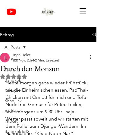
Beitrag
All Posts
Ingo Heidt
All Posts
22. Nov. 2024
2 Min. Lesezeit
Durch den Monsun
Thailand
Mit NaN von 5 Sternen bewertet.
Bangkok
Heute morgen gabs wieder Frühstück, 
wie die Einheimischen essen. PadThai-
Pattaya
Chicken mit Omlett für mich und Tofu-
Khao Lak
Nudel mit Gemüse für Petra. Lecker, 
Ao Nang
aber morgens um 9.30 Uhr...naja. 
Wetter passt soweit und wir starten mit 
Phuket
dem Roller zum Djungel-Wandern. Im 
BangkokTeil2
Nationalpark "Khao Ngon Nak" 