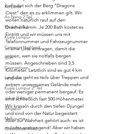
befindet sich der Berg "Dragons 
Ko Lanta
Crest" den es zu erklimmen gilt. Wir 
Ao Nang 2.Teil
wollen natürlich rauf auf den 
Phuket 2.Teil
Drachenkamm. Je 200 Bath kostet es 
Eintritt und wir müssen uns mit 
Kuala Lumpur
Telefonnummer und Fahrzeugnummer 
Cameron Highland
in eine Liste eintragen, damit die 
wissen, wen sie notfalls bergen 
Ipoh
müssen. Angeschrieben sind 3,5 
Georgetown
Kilometer. Letztlich sind es gut 4 km 
und die geht es teils über Treppen und 
Langkawi
extrem unwegsames Gelände mehr 
Kuala Lumpur 2. Teil
oder weniger permanent bergauf. Es 
Johor Bahru
sind schließlich fast 500 Höhenmeter. 
Wir kraxeln durch den tiefen Djungel 
Singapur
und sind von der Natur begeistert. 
Melbourne
Aber zur Wahrheit gehört auch: es ist 
mörder-anstrengend! Aber wir haben 
GreatOceanRoad