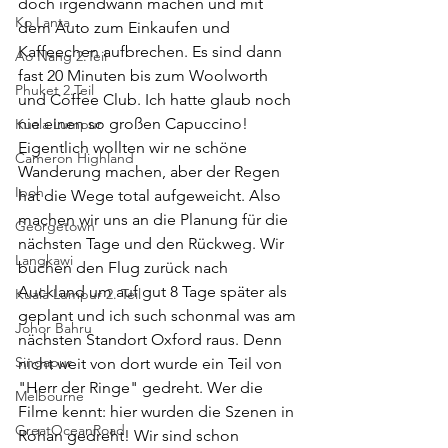
doch irgendwann machen und mit 
Ko Lanta
dem Auto zum Einkaufen und 
Kaffeechen aufbrechen. Es sind dann 
Ao Nang 2.Teil
fast 20 Minuten bis zum Woolworth 
Phuket 2.Teil
und Coffee Club. Ich hatte glaub noch 
nie einen so großen Capuccino! 
Kuala Lumpur
Eigentlich wollten wir ne schöne 
Cameron Highland
Wanderung machen, aber der Regen 
Ipoh
hat die Wege total aufgeweicht. Also 
machen wir uns an die Planung für die 
Georgetown
nächsten Tage und den Rückweg. Wir 
Langkawi
buchen den Flug zurück nach 
Auckland um auf gut 8 Tage später als 
Kuala Lumpur 2. Teil
geplant und ich such schonmal was am 
Johor Bahru
nächsten Standort Oxford raus. Denn 
Singapur
nicht weit von dort wurde ein Teil von 
"Herr der Ringe" gedreht. Wer die 
Melbourne
Filme kennt: hier wurden die Szenen in 
GreatOceanRoad
Rohan gedreht! Wir sind schon 