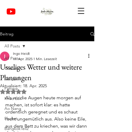
Beitrag
All Posts
Ingo Heidt
All Posts
17. Apr. 2025
1 Min. Lesezeit
Usseliges Wetter und weitere
Thailand
Planungen
Bangkok
Aktualisiert:
18. Apr. 2025
Pattaya
Mit NaN von 5 Sternen bewertet.
Als wir die Augen heute morgen auf 
Khao Lak
machen, ist sofort klar: es hatte 
Ao Nang
ordentlich geregnet und es schaut 
Phuket
recht ungemütlich aus. Also keine Eile, 
aus dem Bett zu kriechen, was wir dann 
BangkokTeil2