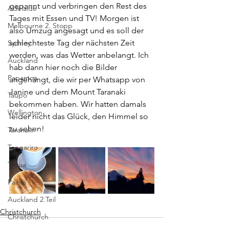
gepannt und verbringen den Rest des 
Adelaide
Tages mit Essen und TV! Morgen ist 
Melbourne 2. Stopp
also Umzug angesagt und es soll der 
schlechteste Tag der nächsten Zeit 
Sydney
werden, was das Wetter anbelangt. Ich 
Auckland
hab dann hier noch die Bilder 
Papamoa
angehängt, die wir per Whatsapp von 
Janine und dem Mount Taranaki 
Taupo
bekommen haben. Wir hatten damals 
Wellington
leider nicht das Glück, den Himmel so 
zu sehen!
Taranaki
Tongariro
Tairua
Paihia
Auckland 2.Teil
Christchurch
Christchurch