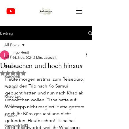
Beitrag
All Posts
Ingo Heidt
All Posts
13. Nov. 2024
2 Min. Lesezeit
Umbuchen und hoch hinaus
Thailand
Mit NaN von 5 Sternen bewertet.
Bangkok
Heute morgen erstmal zum Reisebüro, 
wo wir den Trip nach Ko Samui 
Pattaya
gebucht hatten und nun nach Khaolak 
Khao Lak
umswitchen wollen. Tisha hatte auf 
Ao Nang
Whatsapp nicht reagiert. Hatte gestern 
noch ihr Büro gesucht und nicht 
Phuket
gefunden. Heute schon! Tisha hat 
BangkokTeil2
nicht geantwortet, weil ihr Whatsapp 