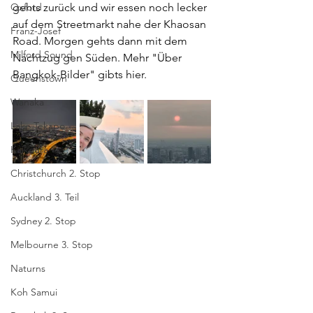
Oxford
gehts zurück und wir essen noch lecker 
auf dem Streetmarkt nahe der Khaosan 
Franz-Josef
Road. Morgen gehts dann mit dem 
Milford Sound
Nachtzug gen Süden. Mehr "Über 
Bangkok-Bilder" gibts hier. 
Queenstown
Wanaka
Lake Tekapo
Kaikoura
Christchurch 2. Stop
Auckland 3. Teil
Sydney 2. Stop
Melbourne 3. Stop
Naturns
Koh Samui