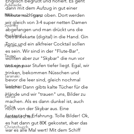
Englisch begrüßt und hofiert. Es geht 
Adelaide
dann mit dem Aufzug in gut einer 
Melbourne 2. Stopp
Minute nach ganz oben. Dort werden 
wir gleich von 3-4 super netten Damen 
Sydney
abgefangen und man drückt uns die 
Auckland
Getränkekarte (digital) in die Hand. Gin 
Tonic und ein alkfreier Cocktail sollen 
Papamoa
es sein. Wir sind in der "Flute-Bar", 
Taupo
wollten aber zur "Skybar" die nun vor 
uns ein paar Stufen tiefer liegt. Egal, wir 
Wellington
trinken, bekommen Nüsschen und 
Taranaki
bevor die leer sind, gleich nochmal 
Tongariro
welche. Dann gibts kalte Tücher für die 
Hände und wir "trauen" uns, Bilder zu 
Tairua
machen. Als es dann dunkel ist, auch 
Paihia
noch von der Skybar aus. Eine 
fantastische Erfahrung. Tolle Bilder! Ok, 
Auckland 2.Teil
es hat dann gut 80€ gekostet, aber das 
Christchurch
war es alle Mal wert! Mit dem Schiff 