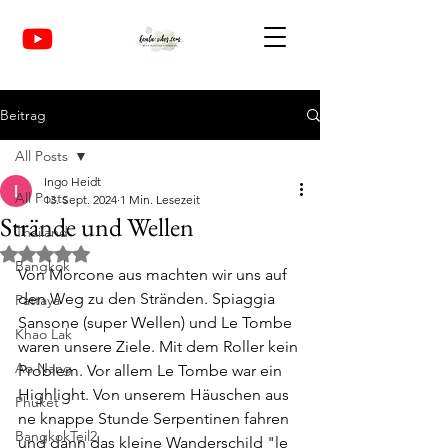
Beitrag
All Posts
Ingo Heidt
All Posts
13. Sept. 2024
1 Min. Lesezeit
Strände und Wellen
Thailand
Mit NaN von 5 Sternen bewertet.
Bangkok
Von Morcone aus machten wir uns auf 
den Weg zu den Stränden. Spiaggia 
Pattaya
Sansone (super Wellen) und Le Tombe 
Khao Lak
waren unsere Ziele. Mit dem Roller kein 
Ao Nang
Problem. Vor allem Le Tombe war ein 
Highlight. Von unserem Häuschen aus 
Phuket
ne knappe Stunde Serpentinen fahren 
BangkokTeil2
und dann das kleine Wanderschild "le 