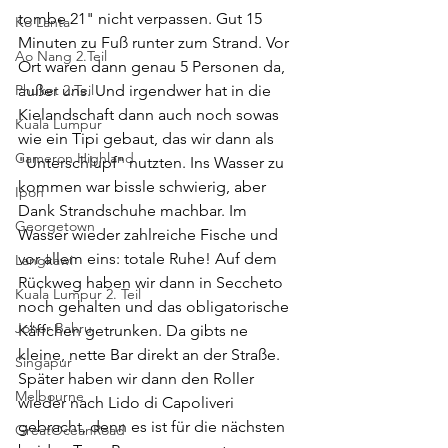
tombe 21" nicht verpassen. Gut 15 
Ko Lanta
Minuten zu Fuß runter zum Strand. Vor 
Ao Nang 2.Teil
Ort waren dann genau 5 Personen da, 
Phuket 2.Teil
außer uns. Und irgendwer hat in die 
Kielandschaft dann auch noch sowas 
Kuala Lumpur
wie ein Tipi gebaut, das wir dann als 
Cameron Highland
"Unterschlupf" nutzten. Ins Wasser zu 
kommen war bissle schwierig, aber 
Ipoh
Dank Strandschuhe machbar. Im 
Georgetown
Wasser wieder zahlreiche Fische und 
vor allem eins: totale Ruhe! Auf dem 
Langkawi
Rückweg haben wir dann in Seccheto 
Kuala Lumpur 2. Teil
noch gehalten und das obligatorische 
Johor Bahru
Käffchen getrunken. Da gibts ne 
kleine, nette Bar direkt an der Straße. 
Singapur
Später haben wir dann den Roller 
Melbourne
wieder nach Lido di Capoliveri 
gebracht, denn es ist für die nächsten 
GreatOceanRoad