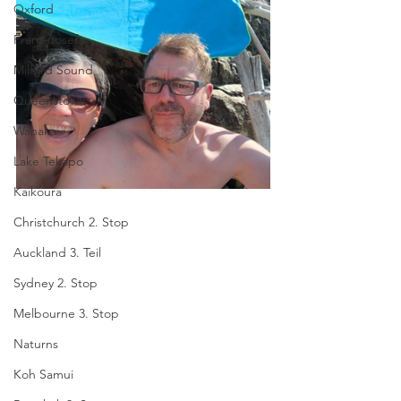
Oxford
Franz-Josef
Milford Sound
Queenstown
Wanaka
Lake Tekapo
Kaikoura
Christchurch 2. Stop
Auckland 3. Teil
Sydney 2. Stop
Melbourne 3. Stop
Naturns
Koh Samui