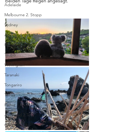
beiden Tage Regen angesagt.
Adelaide
Melbourne 2. Stopp
Sydney
Auckland
Papamoa
Taupo
Wellington
Taranaki
Tongariro
Tairua
Paihia
Auckland 2.Teil
Christchurch