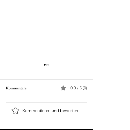
Kommentare
0.0 / 5 (0)
Frühstück bei Bee
Kommentieren und bewerten...
Naklang Hill - schwer zu
finden