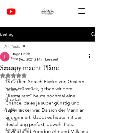
Beitrag
All Posts
Ingo Heidt
All Posts
14. Dez. 2024
2 Min. Lesezeit
Scoopy macht Pläne
Thailand
Mit NaN von 5 Sternen bewertet.
Bangkok
Trotz dem Sprach-Fiasko von Gestern 
beim Frühstück, geben wir dem 
Pattaya
"Restaurant" heute nochmal eine 
Khao Lak
Chance, da es ja super günstig und 
Ao Nang
super lecker war. Da sich der Mann an 
uns erinnert, klappt es heute mit der 
Phuket
Bestellung perfekt, obwohl Petra 
BangkokTeil2
abweichend Porridge Almond Milk and 