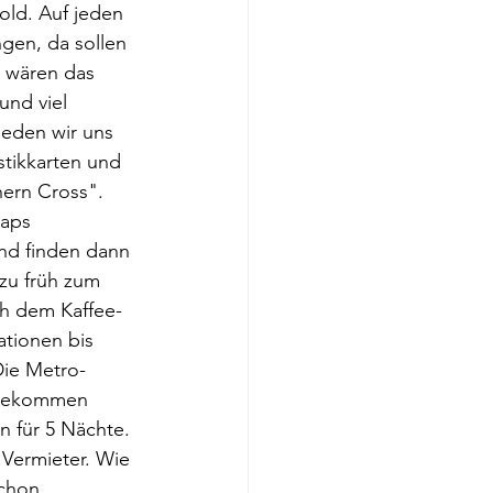
mold. Auf jeden 
ngen, da sollen 
n wären das 
nd viel 
ieden wir uns 
stikkarten und 
hern Cross". 
aps 
und finden dann 
 zu früh zum 
ch dem Kaffee-
tionen bis 
ie Metro-
ngekommen 
n für 5 Nächte. 
Vermieter. Wie 
schon 