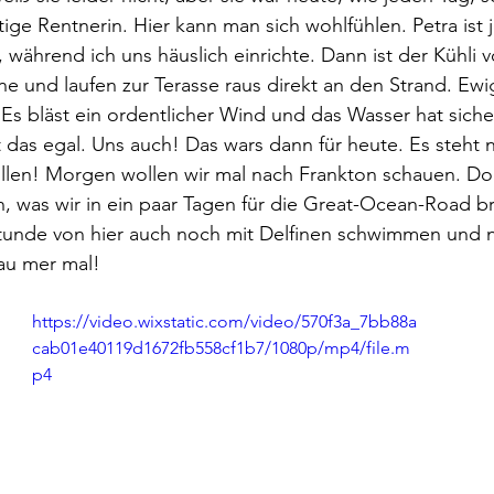
ge Rentnerin. Hier kann man sich wohlfühlen. Petra ist j
während ich uns häuslich einrichte. Dann ist der Kühli vo
 und laufen zur Terasse raus direkt an den Strand. Ewig 
 Es bläst ein ordentlicher Wind und das Wasser hat siche
 das egal. Uns auch! Das wars dann für heute. Es steht
illen! Morgen wollen wir mal nach Frankton schauen. Do
, was wir in ein paar Tagen für die Great-Ocean-Road b
unde von hier auch noch mit Delfinen schwimmen und ni
au mer mal!
https://video.wixstatic.com/video/570f3a_7bb88a
cab01e40119d1672fb558cf1b7/1080p/mp4/file.m
p4