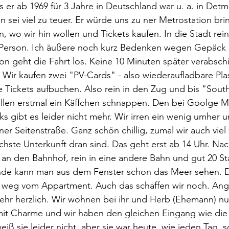
ass er ab 1969 für 3 Jahre in Deutschland war u. a. in Det
lan sei viel zu teuer. Er würde uns zu ner Metrostation bri
n, wo wir hin wollen und Tickets kaufen. In die Stadt rei
Person. Ich äußere noch kurz Bedenken wegen Gepäck u
n geht die Fahrt los. Keine 10 Minuten später verabsch
 Wir kaufen zwei "PV-Cards" - also wiederaufladbare Pla
 Tickets aufbuchen. Also rein in den Zug und bis "Sout
ollen erstmal ein Käffchen schnappen. Den bei Goolge M
s gibt es leider nicht mehr. Wir irren ein wenig umher 
iner Seitenstraße. Ganz schön chillig, zumal wir auch viel
chste Unterkunft dran sind. Das geht erst ab 14 Uhr. Na
n den Bahnhof, rein in eine andere Bahn und gut 20 Sta
de kann man aus dem Fenster schon das Meer sehen. D
er weg vom Appartment. Auch das schaffen wir noch. A
ehr herzlich. Wir wohnen bei ihr und Herb (Ehemann) nu
t Charme und wir haben den gleichen Eingang wie die 
iß sie leider nicht, aber sie war heute, wie jeden Tag, 