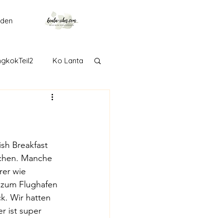
lden
gkokTeil2
Ko Lanta
getown
Langkawi
Adelaide
sh Breakfast 
ochen. Manche 
rer wie 
Taranaki
Tongariro
e zum Flughafen 
k. Wir hatten 
 ist super 