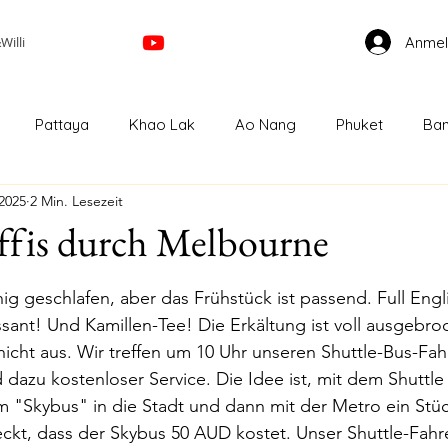
Anme
illi
Pattaya
Khao Lak
Ao Nang
Phuket
Ban
 2025
2 Min. Lesezeit
Kuala Lumpur
Cameron Highland
Ipoh
Geor
ffis durch Melbourne
nen bewertet.
Bahru
Singapur
Melbourne
GreatOceanRoad
ig geschlafen, aber das Frühstück ist passend. Full Engli
sant! Und Kamillen-Tee! Die Erkältung ist voll ausgebr
nicht aus. Wir treffen um 10 Uhr unseren Shuttle-Bus-Fah
Auckland
Papamoa
Taupo
Wellington
nd dazu kostenloser Service. Die Idee ist, mit dem Shuttl
 "Skybus" in die Stadt und dann mit der Metro ein Stüc
kt, dass der Skybus 50 AUD kostet. Unser Shuttle-Fahrer