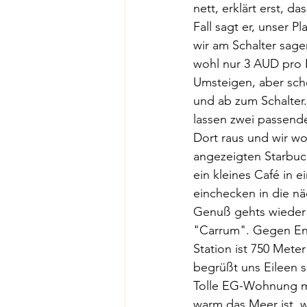
nett, erklärt erst, d
Fall sagt er, unser P
wir am Schalter sage
wohl nur 3 AUD pro 
Umsteigen, aber scho
und ab zum Schalter.
lassen zwei passende
Dort raus und wir w
angezeigten Starbuck
ein kleines Café in e
einchecken in die nä
Genuß gehts wieder a
"Carrum". Gegen En
Station ist 750 Met
begrüßt uns Eileen s
Tolle EG-Wohnung mi
warm das Meer ist, we