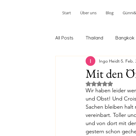
Start
Über uns
Blog
Günni&W
All Posts
Thailand
Bangkok
Ingo Heidt
5. Feb.
Ao Nang 2.Teil
Phuket 2.Teil
Mit den Ö
Mit NaN von 5 Ster
Kuala Lumpur 2. Teil
Johor 
Wir haben leider wen
und Obst! Und Crois
Sachen bleiben halt 
Melbourne 2. Stopp
Sydney
vereinbart. Toller u
und von dort mit dem
gestern schon gechec
Tairua