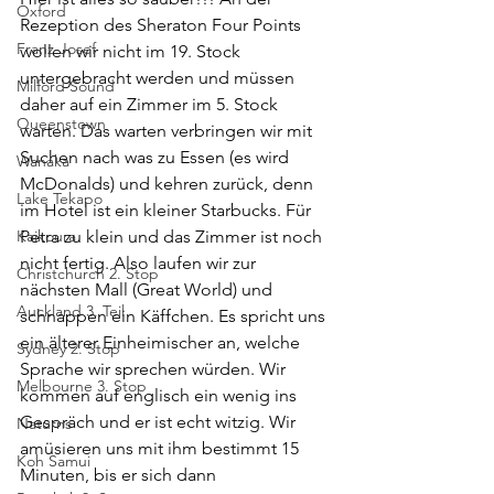
Oxford
Rezeption des Sheraton Four Points 
Franz-Josef
wollen wir nicht im 19. Stock 
untergebracht werden und müssen 
Milford Sound
daher auf ein Zimmer im 5. Stock 
Queenstown
warten. Das warten verbringen wir mit 
Suchen nach was zu Essen (es wird 
Wanaka
McDonalds) und kehren zurück, denn 
Lake Tekapo
im Hotel ist ein kleiner Starbucks. Für 
Kaikoura
Petra zu klein und das Zimmer ist noch 
nicht fertig. Also laufen wir zur 
Christchurch 2. Stop
nächsten Mall (Great World) und 
Auckland 3. Teil
schnappen ein Käffchen. Es spricht uns 
ein älterer Einheimischer an, welche 
Sydney 2. Stop
Sprache wir sprechen würden. Wir 
Melbourne 3. Stop
kommen auf englisch ein wenig ins 
Gespräch und er ist echt witzig. Wir 
Naturns
amüsieren uns mit ihm bestimmt 15 
Koh Samui
Minuten, bis er sich dann 