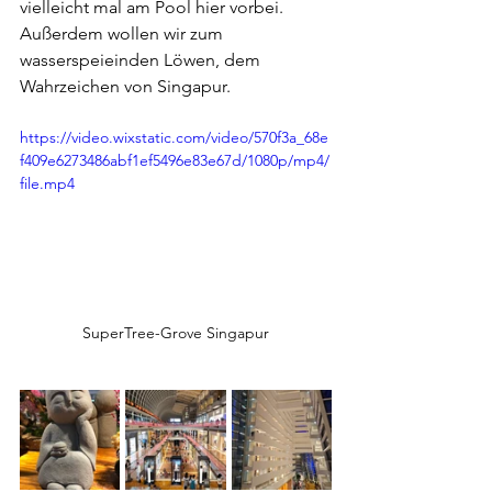
vielleicht mal am Pool hier vorbei. 
Außerdem wollen wir zum 
wasserspeieinden Löwen, dem 
Wahrzeichen von Singapur. 
https://video.wixstatic.com/video/570f3a_68e
f409e6273486abf1ef5496e83e67d/1080p/mp4/
file.mp4
SuperTree-Grove Singapur