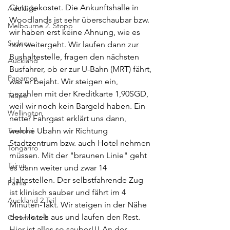
Cent gekostet. Die Ankunftshalle in 
Adelaide
Woodlands ist sehr überschaubar bzw. 
Melbourne 2. Stopp
wir haben erst keine Ahnung, wie es 
Sydney
nun weitergeht. Wir laufen dann zur 
Bushaltestelle, fragen den nächsten 
Auckland
Busfahrer, ob er zur U-Bahn (MRT) fährt, 
Papamoa
was er bejaht. Wir steigen ein, 
bezahlen mit der Kreditkarte 1,90SGD, 
Taupo
weil wir noch kein Bargeld haben. Ein 
Wellington
netter Fahrgast erklärt uns dann, 
Taranaki
welche Ubahn wir Richtung 
Stadtzentrum bzw. auch Hotel nehmen 
Tongariro
müssen. Mit der "braunen Linie" geht 
Tairua
es dann weiter und zwar 14 
Haltestellen. Der selbstfahrende Zug 
Paihia
ist klinisch sauber und fährt im 4 
Auckland 2.Teil
Minuten-Takt. Wir steigen in der Nähe 
des Hotels aus und laufen den Rest. 
Christchurch
Hier ist alles so sauber!!! An der 