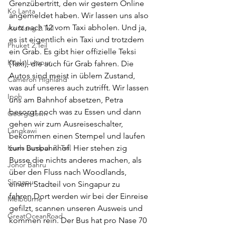
Grenzübertritt, den wir gestern Online 
Ko Lanta
angemeldet haben. Wir lassen uns also 
kurz nach 12 vom Taxi abholen. Und ja, 
Ao Nang 2.Teil
es ist eigentlich ein Taxi und trotzdem 
Phuket 2.Teil
ein Grab. Es gibt hier offizielle Teksi 
Kuala Lumpur
(Taxi), die auch für Grab fahren. Die 
Autos sind meist in üblem Zustand, 
Cameron Highland
was auf unseres auch zutrifft. Wir lassen 
Ipoh
uns am Bahnhof absetzen, Petra 
besorgt noch was zu Essen und dann 
Georgetown
gehen wir zum Ausreiseschalter, 
Langkawi
bekommen einen Stempel und laufen 
Kuala Lumpur 2. Teil
zum Busbahnhof. Hier stehen zig 
Busse die nichts anderes machen, als 
Johor Bahru
über den Fluss nach Woodlands, 
Singapur
einem Stadteil von Singapur zu 
fahren.Dort werden wir bei der Einreise 
Melbourne
gefilzt, scannen unseren Ausweis und 
GreatOceanRoad
kommen rein. Der Bus hat pro Nase 70 