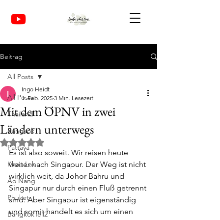
Beitrag
All Posts
Ingo Heidt
All Posts
1. Feb. 2025
3 Min. Lesezeit
Mit dem ÖPNV in zwei
Thailand
Ländern unterwegs
Bangkok
Mit NaN von 5 Sternen bewertet.
Pattaya
Es ist also soweit. Wir reisen heute 
Khao Lak
weiter nach Singapur. Der Weg ist nicht 
wirklich weit, da Johor Bahru und 
Ao Nang
Singapur nur durch einen Fluß getrennt 
Phuket
sind. Aber Singapur ist eigenständig 
und somit handelt es sich um einen 
BangkokTeil2