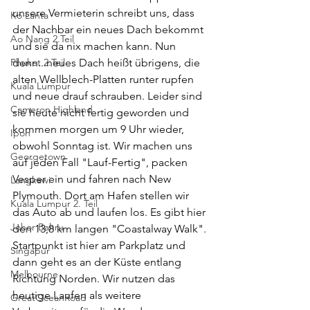
unsere Vermieterin schreibt uns, dass 
Ko Lanta
der Nachbar ein neues Dach bekommt 
Ao Nang 2.Teil
und sie da nix machen kann. Nun 
Phuket 2.Teil
denn...neues Dach heißt übrigens, die 
alten Wellblech-Platten runter rupfen 
Kuala Lumpur
und neue drauf schrauben. Leider sind 
Cameron Highland
sie heute nicht fertig geworden und 
kommen morgen um 9 Uhr wieder, 
Ipoh
obwohl Sonntag ist. Wir machen uns 
Georgetown
auf jeden Fall "Lauf-Fertig", packen 
Vesper ein und fahren nach New 
Langkawi
Plymouth. Dort am Hafen stellen wir 
Kuala Lumpur 2. Teil
das Auto ab und laufen los. Es gibt hier 
Johor Bahru
den 13,8 km langen "Coastalway Walk". 
Startpunkt ist hier am Parkplatz und 
Singapur
dann geht es an der Küste entlang 
Melbourne
Richtung Norden. Wir nutzen das 
heutige Laufen als weitere 
GreatOceanRoad