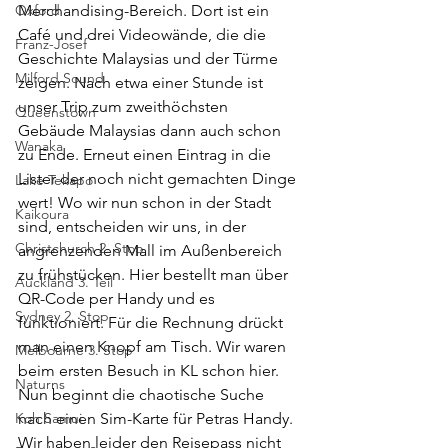
Oxford
Merchandising-Bereich. Dort ist ein 
Café und drei Videowände, die die 
Franz-Josef
Geschichte Malaysias und der Türme 
Milford Sound
zeigen. Nach etwa einer Stunde ist 
unser Trip zum zweithöchsten 
Queenstown
Gebäude Malaysias dann auch schon 
Wanaka
zu Ende. Erneut einen Eintrag in die 
Lister der noch nicht gemachten Dinge 
Lake Tekapo
wert! Wo wir nun schon in der Stadt 
Kaikoura
sind, entscheiden wir uns, in der 
Christchurch 2. Stop
angrenzenden Mall im Außenbereich 
zu frühstücken. Hier bestellt man über 
Auckland 3. Teil
QR-Code per Handy und es 
Sydney 2. Stop
funktioniert. Für die Rechnung drückt 
man einen Knopf am Tisch. Wir waren 
Melbourne 3. Stop
beim ersten Besuch in KL schon hier. 
Naturns
Nun beginnt die chaotische Suche 
Koh Samui
nach einen Sim-Karte für Petras Handy. 
Wir haben leider den Reisepass nicht 