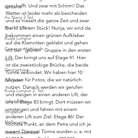
geschafft. Und zwar mit Schirm! Das 
Ko Lanta
Wetter ist leider mehr als bescheiden 
Ao Nang 2.Teil
und es nieselt die ganze Zeit und zwar 
Phuket 2.Teil
bis 17 Uhr am Stück! Nunja, wir sind da, 
bekommen einen grünen Aufkleber 
Kuala Lumpur
auf die Klamotten geklebt und gehen 
Cameron Highland
mit der "grünen" Gruppe in den ersten 
Lift. Der bringt uns auf Etage 41. Hier 
Ipoh
ist die zweistöckige Brücke, die beide 
Georgetown
Türme verbindet. Wir haben hier 10 
Minuten für Fotos, die wir natürlich 
Langkawi
nutzen. Danach werden wir gerufen 
Kuala Lumpur 2. Teil
und steigen in einen anderen Lift, der 
Johor Bahru
uns in Etage 83 bringt. Dort müssen wir 
umsteigen und fahren mit einem 
Singapur
anderen Lift zum Ziel: Etage 86! Der 
Melbourne
höchste Punkt, an dem Petra und ich je 
waren! Die zwei Türme wurden u. a. mit 
GreatOceanRoad