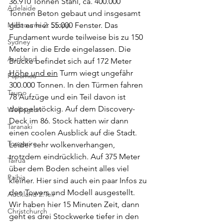
36.910 Tonnen Stahl, ca. 400.000 
Adelaide
Tonnen Beton gebaut und insgesamt 
Melbourne 2. Stopp
gibt es hier 55.000 Fenster. Das 
Fundament wurde teilweise bis zu 150 
Sydney
Meter in die Erde eingelassen. Die 
Auckland
Brücke befindet sich auf 172 Meter 
Höhe und ein
 Turm wiegt ungefähr 
Papamoa
300.000 Tonnen. In den Türmen fahren 
Taupo
78 Aufzüge und ein Teil davon ist 
doppelstöckig. Auf dem Discovery-
Wellington
Deck im 86. Stock hatten wir dann 
Taranaki
einen coolen Ausblick auf die Stadt. 
Tongariro
Leider sehr wolkenverhangen, 
trotzdem eindrücklich. Auf 375 Meter 
Tairua
über dem Boden scheint alles viel 
Paihia
kleiner. Hier sind auch ein paar Infos zu 
den Towers und Modell ausgestellt. 
Auckland 2.Teil
Wir haben hier 15 Minuten Zeit, dann 
Christchurch
geht es drei Stockwerke tiefer in den 