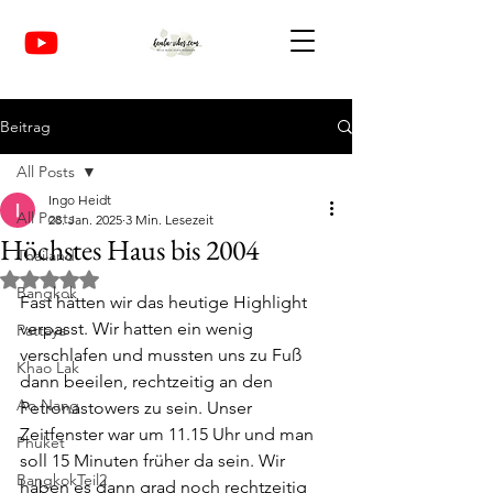
Beitrag
All Posts
Ingo Heidt
All Posts
28. Jan. 2025
3 Min. Lesezeit
Höchstes Haus bis 2004
Thailand
Mit NaN von 5 Sternen bewertet.
Bangkok
Fast hätten wir das heutige Highlight 
verpasst. Wir hatten ein wenig 
Pattaya
verschlafen und mussten uns zu Fuß 
Khao Lak
dann beeilen, rechtzeitig an den 
Ao Nang
Petronastowers zu sein. Unser 
Zeitfenster war um 11.15 Uhr und man 
Phuket
soll 15 Minuten früher da sein. Wir 
BangkokTeil2
haben es dann grad noch rechtzeitig 