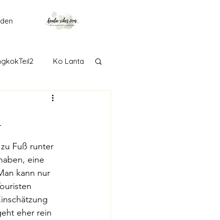
lden
gkokTeil2
Ko Lanta
getown
Langkawi
n
Adelaide
 zu Fuß runter 
haben, eine 
 Man kann nur 
Taranaki
Tongariro
ouristen 
Einschätzung 
eht eher rein 