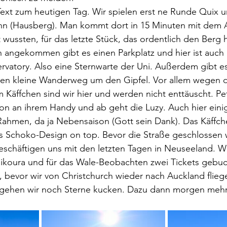
ext zum heutigen Tag. Wir spielen erst ne Runde Quix u
 (Hausberg). Man kommt dort in 15 Minuten mit dem A
t wussten, für das letzte Stück, das ordentlich den Berg 
angekommen gibt es einen Parkplatz und hier ist auch
rvatory. Also eine Sternwarte der Uni. Außerdem gibt es
nen kleine Wanderweg um den Gipfel. Vor allem wegen 
äffchen sind wir hier und werden nicht enttäuscht. Pet
n an ihrem Handy und ab geht die Luzy. Auch hier einig
 Rahmen, da ja Nebensaison (Gott sein Dank). Das Käffche
es Schoko-Design on top. Bevor die Straße geschlossen w
eschäftigen uns mit den letzten Tagen in Neuseeland. W
aikoura und für das Wale-Beobachten zwei Tickets gebuc
, bevor wir von Christchurch wieder nach Auckland flieg
gehen wir noch Sterne kucken. Dazu dann morgen mehr.