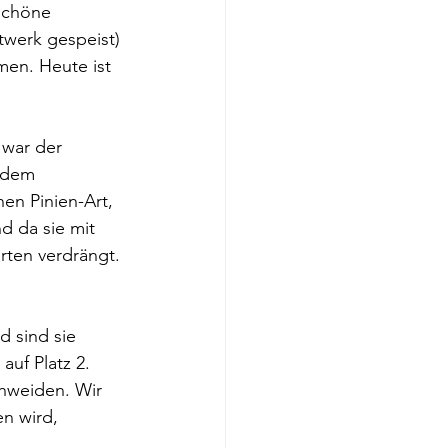
schöne 
twerk gespeist) 
men. Heute ist 
 war der 
 dem 
en Pinien-Art, 
d da sie mit 
ten verdrängt. 
d sind sie 
uf Platz 2. 
hweiden. Wir 
n wird, 