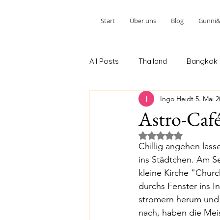
Start
Über uns
Blog
Günni&W
All Posts
Thailand
Bangkok
Ingo Heidt
5. Mai 
Ao Nang 2.Teil
Phuket 2.Teil
Astro-Café
Mit NaN von 5 Ster
Kuala Lumpur 2. Teil
Johor 
Chillig angehen lass
ins Städtchen. Am S
kleine Kirche "Churc
Melbourne 2. Stopp
Sydney
durchs Fenster ins I
stromern herum und 
nach, haben die Meis
Tairua