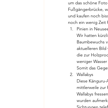
um das schöne Foto (
Fußgängerbrücke, we
und kaufen noch biss
noch ein wenig Zeit 
Pinien in Neuse
Wir hatten kürzl
Baumbewuchs vor
aktuelleren Bild
die zur Holzprod
weniger Wasser 
Somit das Gegen
Wallabys
Diese Känguru-Ar
mittlerweile zu
Wallabys fresse
wurden aufmerks
Sichtungen tele