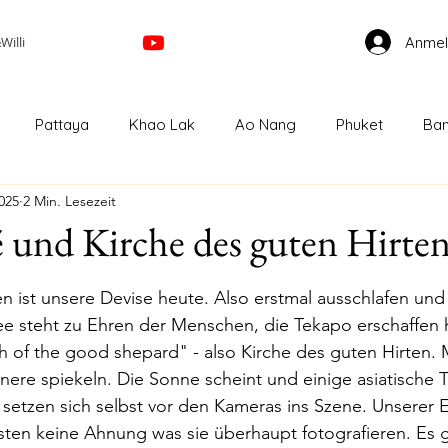
Anme
illi
Pattaya
Khao Lak
Ao Nang
Phuket
Ban
2025
2 Min. Lesezeit
Kuala Lumpur
Cameron Highland
Ipoh
Geor
 und Kirche des guten Hirte
nen bewertet.
Bahru
Singapur
Melbourne
GreatOceanRoad
en ist unsere Devise heute. Also erstmal ausschlafen und
ee steht zu Ehren der Menschen, die Tekapo erschaffen 
h of the good shepard" - also Kirche des guten Hirten.
Auckland
Papamoa
Taupo
Wellington
nnere spiekeln. Die Sonne scheint und einige asiatische T
setzen sich selbst vor den Kameras ins Szene. Unserer 
ten keine Ahnung was sie überhaupt fotografieren. Es g