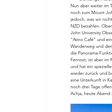
Nun aber weiter im T
noch zum Mount John
jedoch, was wir nich
NZD bezahlen. Oben 
John University Obse
"Astro Café" und ei
Wanderweg und dem K
die Panorama-Funktio
Fernost, ist aber im
und hat ein speziell
wieder zurück und b
eine Unterkunft in K
noch drei Tage offen
Achja, heute Abend 