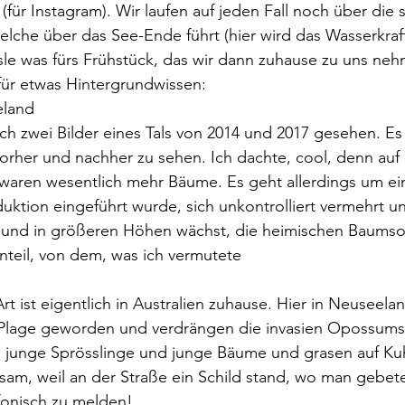
für Instagram). Wir laufen auf jeden Fall noch über die 
lche über das See-Ende führt (hier wird das Wasserkraf
le was fürs Frühstück, das wir dann zuhause zu uns neh
für etwas Hintergrundwissen:
eland
ich zwei Bilder eines Tals von 2014 und 2017 gesehen. Es
her und nachher zu sehen. Ich dachte, cool, denn auf
 waren wesentlich mehr Bäume. Es geht allerdings um ein
uktion eingeführt wurde, sich unkontrolliert vermehrt un
und in größeren Höhen wächst, die heimischen Baumsor
teil, von dem, was ich vermutete
t ist eigentlich in Australien zuhause. Hier in Neuseelan
r Plage geworden und verdrängen die invasien Opossums a
n junge Sprösslinge und junge Bäume und grasen auf Ku
am, weil an der Straße ein Schild stand, wo man gebete
fonisch zu melden!